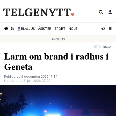
👮🏻‍♂️
BLÅLJUS
ÅSIKTER
SPORT
NÖJE
ANNONS
🕝 1 minuter
Larm om brand i radhus i
Geneta
Publicerad 9 december 2025 17:34
Uppdaterad 21 juni 2026 07:02