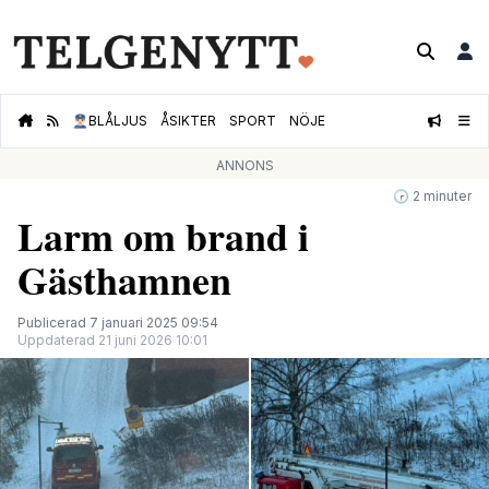
👮🏻‍♂️
BLÅLJUS
ÅSIKTER
SPORT
NÖJE
ANNONS
🕝 2 minuter
Larm om brand i
Gästhamnen
Publicerad 7 januari 2025 09:54
Uppdaterad 21 juni 2026 10:01