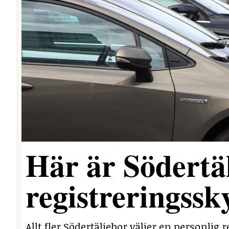
Här är Södertäl
registreringssk
Allt fler Södertäljebor väljer en personlig r