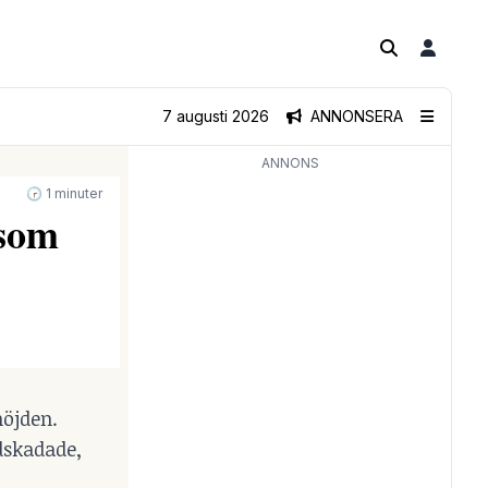
7 augusti 2026
ANNONSERA
ANNONS
🕝 1 minuter
 som
höjden.
dskadade,