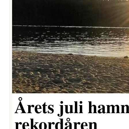
Årets juli hamn
rekordåren