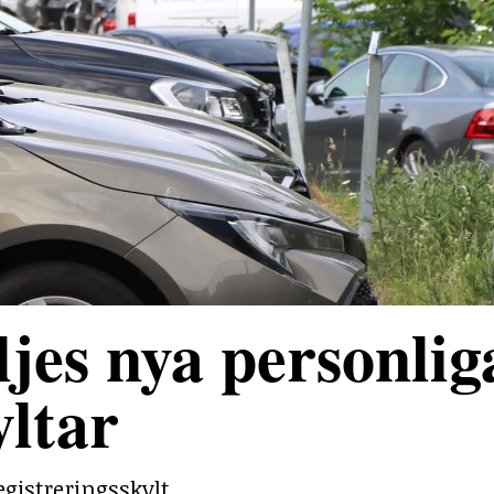
jes nya personlig
yltar
egistreringsskylt.