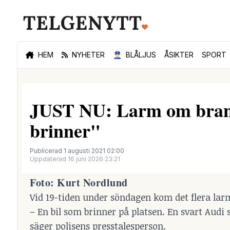
HEM
NYHETER
👮🏻‍♂️
BLÅLJUS
ÅSIKTER
SPORT
JUST NU: Larm om brand
brinner"
Publicerad 1 augusti 2021 02:00
Uppdaterad 16 juni 2026 23:21
Foto:
Kurt Nordlund
Vid 19-tiden under söndagen kom det flera lar
– En bil som brinner på platsen. En svart Audi
säger polisens presstalesperson.