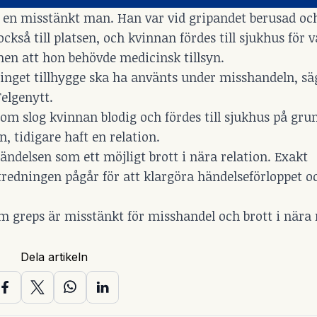
pa en misstänkt man. Han var vid gripandet berusad oc
kså till platsen, och kvinnan fördes till sjukhus för v
men att hon behövde medicinsk tillsyn.
 inget tillhygge ska ha använts under misshandeln, sä
Telgenytt.
m slog kvinnan blodig och fördes till sjukhus på gru
, tidigare haft en relation.
händelsen som ett möjligt brott i nära relation. Exakt
utredningen pågår för att klargöra händelseförloppet o
 greps är misstänkt för misshandel och brott i nära r
Dela artikeln