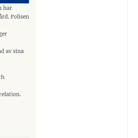
h har
ård. Polisen
ger
nd av sina
ch
elation.