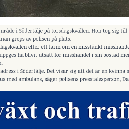
mråde i Södertälje på torsdagskvällen. Hon tog sig till
man greps av polisen på plats.
sdagskvällen efter ett larm om en misstänkt misshandel
uppges ha blivit utsatt för misshandel i sin bostad m
n.
dress i Södertälje. Det visar sig att det är en kvinna
hus med ambulans, säger polisens presstalesperson, Da