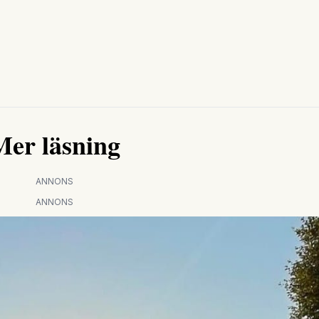
Mer läsning
ANNONS
ANNONS