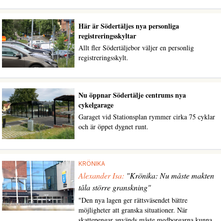
Här är Södertäljes nya personliga
registreringsskyltar
Allt fler Södertäljebor väljer en personlig
registreringsskylt.
Nu öppnar Södertälje centrums nya
cykelgarage
Garaget vid Stationsplan rymmer cirka 75 cyklar
och är öppet dygnet runt.
KRÖNIKA
Alexander Isa:
"Krönika: Nu måste makten
tåla större granskning"
"Den nya lagen ger rättsväsendet bättre
möjligheter att granska situationer. När
skattepengar används måste medborgarna kunna