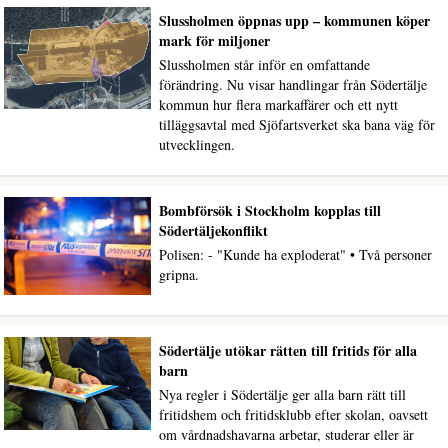
Slussholmen öppnas upp – kommunen köper
mark för miljoner
Slussholmen står inför en omfattande
förändring. Nu visar handlingar från Södertälje
kommun hur flera markaffärer och ett nytt
tilläggsavtal med Sjöfartsverket ska bana väg för
utvecklingen.
Bombförsök i Stockholm kopplas till
Södertäljekonflikt
Polisen: - "Kunde ha exploderat" • Två personer
gripna.
Södertälje utökar rätten till fritids för alla
barn
Nya regler i Södertälje ger alla barn rätt till
fritidshem och fritidsklubb efter skolan, oavsett
om vårdnadshavarna arbetar, studerar eller är