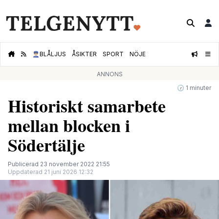
👮🏻‍♂️
BLÅLJUS
ÅSIKTER
SPORT
NÖJE
ANNONS
🕝 1 minuter
Historiskt samarbete
mellan blocken i
Södertälje
Publicerad 23 november 2022 21:55
Uppdaterad 21 juni 2026 12:32