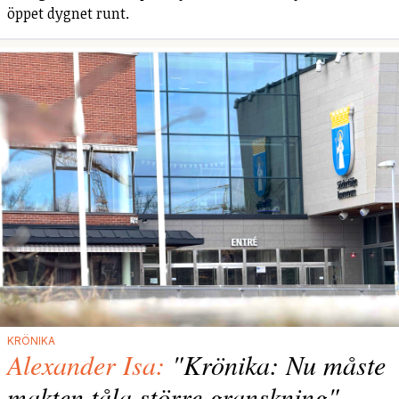
öppet dygnet runt.
KRÖNIKA
Alexander Isa:
"Krönika: Nu måste
makten tåla större granskning"