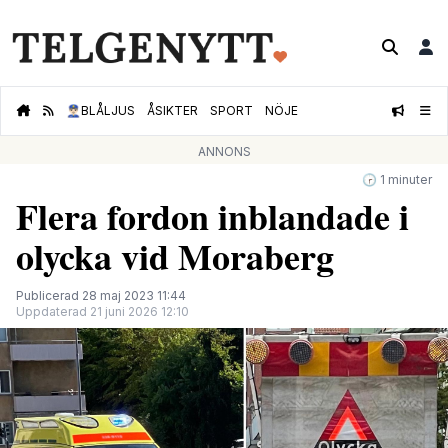
👮🏻‍♂️
BLÅLJUS
ÅSIKTER
SPORT
NÖJE
ANNONS
🕝 1 minuter
Flera fordon inblandade i
olycka vid Moraberg
Publicerad 28 maj 2023 11:44
Uppdaterad 21 juni 2026 12:10