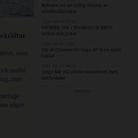
Nykvarn ser en tydlig ökning av
villaförsäljningar
2026-08-08 05:00
KRÖNIKA: Här i Ytterjärna tar katter
selfies och pratar
bekräftar
2026-08-07 11:30
Här är chansen för unga att få en egen
ssbruk, men
bostad
2026-08-07 08:00
gick snabbt
Telge Nät vill stärka samarbetet med
lantbrukare
ning, men
.
ANNONS
dertälje
a om något