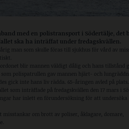
mband med en polistransport i Södertälje, det 
llet ska ha inträffat under fredagskvällen.
årig man som skulle föras till sjukhus för vård av mi
iskt.
rdonet blir mannen väldigt dålig och hans tillstånd 
igt som polispatrullen gav mannen hjärt- och lungrädd
s gick inte hans liv rädda. 65-åringen avled på plats
et som inträffade på fredagskvällen den 17 mars i Sö
ningar har inlett en förundersökning för att undersök
misstankar om brott av poliser, åklagare, domare,
re.