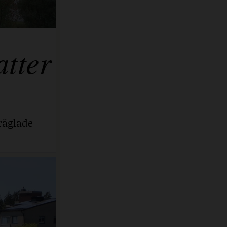
tter
räglade