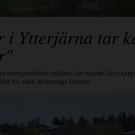
 Ytterjärna tar ka
r"
sta antroposofiska miljöer. Det märks i den särp
llet för raka, fyrkantiga former.