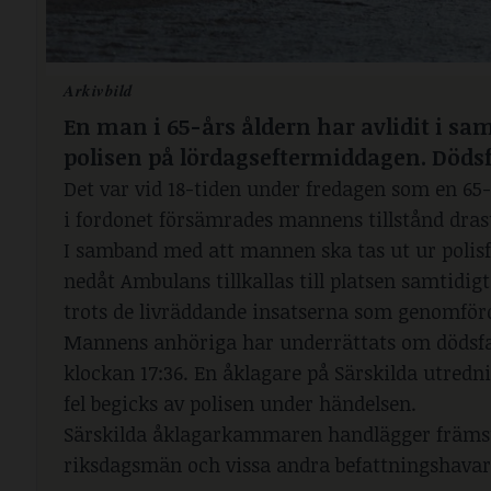
Arkivbild
En man i 65-års åldern har avlidit i sa
polisen på lördagseftermiddagen. Dödsfa
Det var vid 18-tiden under fredagen som en 65-
i fordonet försämrades mannens tillstånd drast
I samband med att mannen ska tas ut ur polisfo
nedåt Ambulans tillkallas till platsen samtid
trots de livräddande insatserna som genomförde
Mannens anhöriga har underrättats om dödsfall
klockan 17:36. En åklagare på Särskilda utred
fel begicks av polisen under händelsen.
Särskilda åklagarkammaren handlägger främst 
riksdagsmän och vissa andra befattningshava