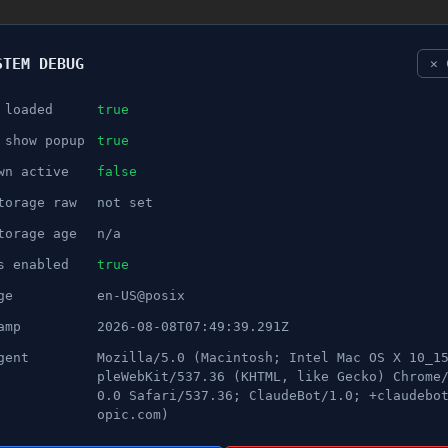
STEM DEBUG
✕ 
 loaded
true
NÖJE
 show popup
true
wn active
false
ANNONS
torage raw
not set
d polistransport
torage age
n/a
s enabled
true
ge
en-US@posix
amp
2026-08-08T07:49:39.291Z
gent
Mozilla/5.0 (Macintosh; Intel Mac OS X 10_1
pleWebKit/537.36 (KHTML, like Gecko) Chrome
0.0 Safari/537.36; ClaudeBot/1.0; +claudebo
opic.com)