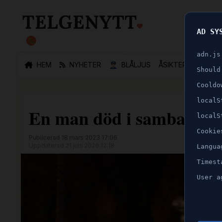
AD SY
🐛
adn.js
HEM
NYHETER
👮🏻‍♂️
BLÅLJUS
ÅSIKTER
SPORT
Should
Cooldo
localS
En man död i samband me
localS
Cookie
Publicerad 18 mars 2023 17:06
Uppdaterad 21 juni 2026 12:18
Langua
Timest
User a