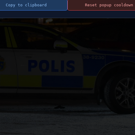
Copy to clipboard
Reset popup cooldown