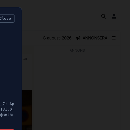
Close
8 augusti 2026
ANNONSERA
ANNONS
🕝 1 minuter
5_7) Ap
/131.0.
t@anthr