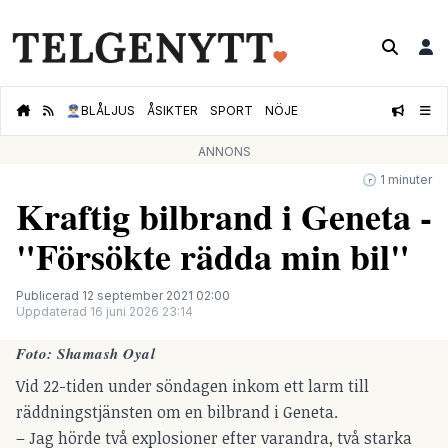
👮🏻‍♂️
BLÅLJUS
ÅSIKTER
SPORT
NÖJE
ANNONS
🕝 1 minuter
Kraftig bilbrand i Geneta -
"Försökte rädda min bil"
Publicerad 12 september 2021 02:00
Uppdaterad 16 juni 2026 23:14
Foto: Shamash Oyal
Vid 22-tiden under söndagen inkom ett larm till
räddningstjänsten om en bilbrand i Geneta.
– Jag hörde två explosioner efter varandra, två starka