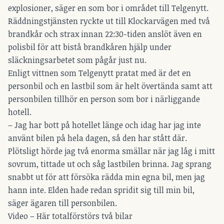
explosioner, säger en som bor i området till Telgenytt.
Räddningstjänsten ryckte ut till Klockarvägen med två
brandkår och strax innan 22:30-tiden anslöt även en
polisbil för att bistå brandkåren hjälp under
släckningsarbetet som pågår just nu.
Enligt vittnen som Telgenytt pratat med är det en
personbil och en lastbil som är helt övertända samt att
personbilen tillhör en person som bor i närliggande
hotell.
– Jag har bott på hotellet länge och idag har jag inte
använt bilen på hela dagen, så den har stått där.
Plötsligt hörde jag två enorma smällar när jag låg i mitt
sovrum, tittade ut och såg lastbilen brinna. Jag sprang
snabbt ut för att försöka rädda min egna bil, men jag
hann inte. Elden hade redan spridit sig till min bil,
säger ägaren till personbilen.
Video –
Här totalförstörs två bilar