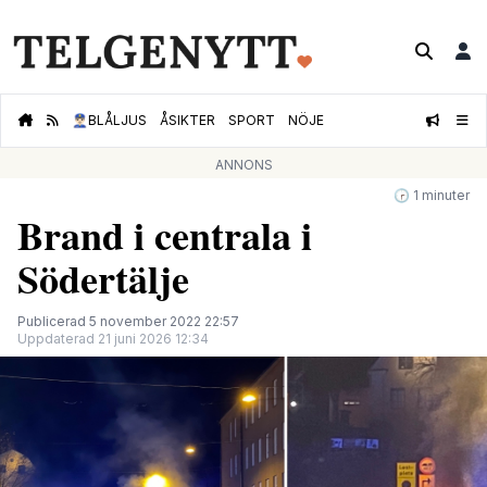
👮🏻‍♂️
BLÅLJUS
ÅSIKTER
SPORT
NÖJE
ANNONS
🕝 1 minuter
Brand i centrala i
Södertälje
Publicerad 5 november 2022 22:57
Uppdaterad 21 juni 2026 12:34