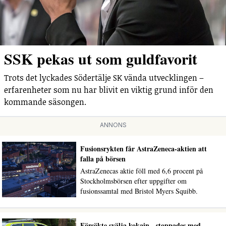
SSK pekas ut som guldfavorit
Trots det lyckades Södertälje SK vända utvecklingen –
erfarenheter som nu har blivit en viktig grund inför den
kommande säsongen.
ANNONS
Fusionsrykten får AstraZeneca-aktien att
falla på börsen
AstraZenecas aktie föll med 6,6 procent på
Stockholmsbörsen efter uppgifter om
fusionssamtal med Bristol Myers Squibb.
Försökte svälja kokain - stoppades med