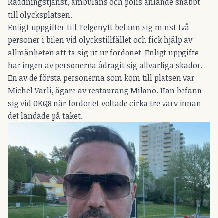
Räddningstjänst, ambulans och polis anlände snabbt
till olycksplatsen.
Enligt uppgifter till Telgenytt befann sig minst två
personer i bilen vid olyckstillfället och fick hjälp av
allmänheten att ta sig ut ur fordonet. Enligt uppgifte
har ingen av personerna ådragit sig allvarliga skador.
En av de första personerna som kom till platsen var
Michel Varli, ägare av restaurang Milano. Han befann
sig vid OKQ8 när fordonet voltade cirka tre varv innan
det landade på taket.