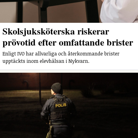
Skolsjuksköterska riskerar
prövotid efter omfattande brister
Enligt IVO har allvarliga och återkommande brister
upptäckts inom elevhälsan i Nykvarn.