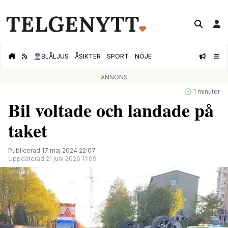
👮🏻‍♂️
BLÅLJUS
ÅSIKTER
SPORT
NÖJE
ANNONS
🕝 1 minuter
Bil voltade och landade på
taket
Publicerad 17 maj 2024 22:07
Uppdaterad 21 juni 2026 11:09