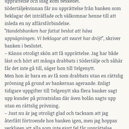
upprättelse och idag kom beskedet.
Södertäljekvinnan får nu upprättelse från banken som
beklagar det inträffade och välkomnar henne till att
inleda en ny affärsförbindelse.
”
Handelsbanken har fattat beslut att häva
uppsägningen. Vi beklagar att svaret har dröjt
”, skriver
banken i beslutet.
– Känns otroligt skön att få upprättelse. Jag har både
läst och hört att många drabbats i Södertälje och såhär
får det inte gå till, säger hon till Telgenytt.
Men hon är bara en av få som drabbats utan en rättslig
prövning på grund av bankernas agerande. Enligt
tidigare uppgifter till Telgenytt ska flera banker sagt
upp kunder på privatsidan där även bolån sagts upp
utan en rättslig prövning.
– Just nu är jag otroligt glad och tacksam att jag
återfått förtroende hos banken igen, men jag hoppas
verkligen att alla som inte gjort fel får upprättelse,