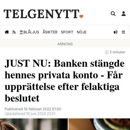
👮🏻‍♂️
BLÅLJUS
ÅSIKTER
SPORT
NÖJE
ANNONS
🕝 2 minuter
JUST NU: Banken stängde
hennes privata konto - Får
upprättelse efter felaktiga
beslutet
Publicerad 16 februari 2022 01:00
Uppdaterad 16 juni 2026 22:51