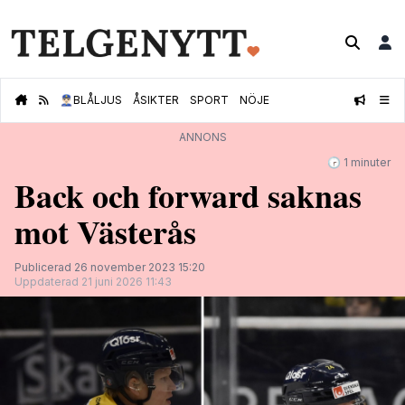
👮🏻‍♂️
BLÅLJUS
ÅSIKTER
SPORT
NÖJE
ANNONS
🕝 1 minuter
Back och forward saknas
mot Västerås
Publicerad 26 november 2023 15:20
Uppdaterad 21 juni 2026 11:43