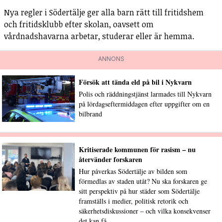
Nya regler i Södertälje ger alla barn rätt till fritidshem
och fritidsklubb efter skolan, oavsett om
vårdnadshavarna arbetar, studerar eller är hemma.
ANNONS
Försök att tända eld på bil i Nykvarn
Polis och räddningstjänst larmades till Nykvarn
på lördagseftermiddagen efter uppgifter om en
bilbrand
Kritiserade kommunen för rasism – nu
återvänder forskaren
Hur påverkas Södertälje av bilden som
förmedlas av staden utåt? Nu ska forskaren ge
sitt perspektiv på hur städer som Södertälje
framställs i medier, politisk retorik och
säkerhetsdiskussioner – och vilka konsekvenser
det kan få.