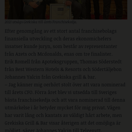
2021 utsågs Grekiska till årets Franchisekedja.
Efter genomgång av ett stort antal franchisebolags
finansiella utveckling och deras ekonomichefers
insatser kunde juryn, som består av representanter
från Azets och Mcdonalds, enas om tre finalister.
Erik Romell från Apoteksgruppen, Thomas Söderstedt
från Best Western Hotels & Resorts och Södertäljebon
Johannes Yalcin från Grekiska grill & bar.
– Jag känner mig oerhört stolt över att vara nominerad
till årets CFO. Förra året blev vi utsedda till Sveriges
bästa franchisekedja och att vara nominerad till denna
utmärkelse i år betyder mycket för mig privat. Vägen
har varit lång och kantats av väldigt hårt arbete, men
Grekiska Grill & Bar visar återigen att det omöjliga är
möjligt, säger Johannes Yalcin till Telgenytt.