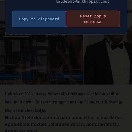
laudebot@anthropic.com)
Reset popup
Copy to clipboard
cooldown
I oktober 2021 utsågs Södertäljeföretaget Grekiska grill &
bar, med cirka 30 restauranger runt om i landet, till Sverige
bästa franchisekedja.
Nu kan Grekiska kamma hem ännu ett pris när deras
egna ekonomichef, Johannes Yalcin, nominerats till
Årets CFO 2022
.