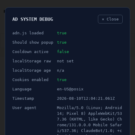
AD SYSTEM DEBUG
✕ Close
🐛
adn.js loaded
true
👮🏻‍♂️
BLÅLJUS
ÅSIKTER
SPORT
NÖJE
Should show popup
true
Cooldown active
false
ANNONS
localStorage raw
not set
🕝 1 minuter
Johannes Yalcin
localStorage age
n/a
nomineras till Årets
Cookies enabled
true
Language
en-US@posix
ekonomichef - "Oerhört
Timestamp
2026-08-10T12:04:21.061Z
Stolt"
User agent
Mozilla/5.0 (Linux; Android
14; Pixel 8) AppleWebKit/53
7.36 (KHTML, like Gecko) Ch
Publicerad 8 april 2022 02:00
rome/131.0.0.0 Mobile Safar
Uppdaterad 21 juni 2026 13:00
i/537.36; ClaudeBot/1.0; +c