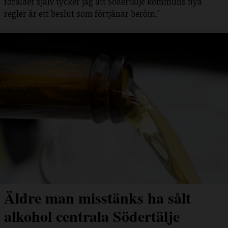
förälder själv tycker jag att Södertälje kommuns nya
regler är ett beslut som förtjänar beröm."
Äldre man misstänks ha sålt
alkohol centrala Södertälje