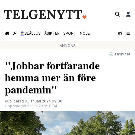
👮🏻‍♂️
BLÅLJUS
ÅSIKTER
SPORT
NÖJE
ANNONS
🕝 1 minuter
"Jobbar fortfarande
hemma mer än före
pandemin"
Publicerad 10 januari 2024 09:00
Uppdaterad 21 juni 2026 11:34