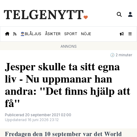
👮🏻‍♂️
BLÅLJUS
ÅSIKTER
SPORT
NÖJE
ANNONS
🕝 2 minuter
Jesper skulle ta sitt egna
liv - Nu uppmanar han
andra: "Det finns hjälp att
få"
Publicerad 20 september 2021 02:00
Uppdaterad 16 juni 2026 23:12
Fredagen den 10 september var det
World