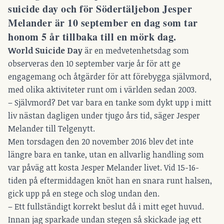
suicide day
och för Södertäljebon Jesper
Melander är 10 september en dag som tar
honom 5 år tillbaka till en mörk dag.
World Suicide Day
är en medvetenhetsdag som
observeras den 10 september varje år för att ge
engagemang och åtgärder för att förebygga självmord,
med olika aktiviteter runt om i världen sedan 2003.
– Självmord? Det var bara en tanke som dykt upp i mitt
liv nästan dagligen under tjugo års tid, säger Jesper
Melander till Telgenytt.
Men torsdagen den 20 november 2016 blev det inte
längre bara en tanke, utan en allvarlig handling som
var påväg att kosta Jesper Melander livet. Vid 15-16-
tiden på eftermiddagen knöt han en snara runt halsen,
gick upp på en stege och slog undan den.
– Ett fullständigt korrekt beslut då i mitt eget huvud.
Innan jag sparkade undan stegen så skickade jag ett