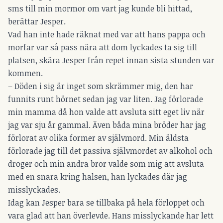
sms till min mormor om vart jag kunde bli hittad,
berättar Jesper.
Vad han inte hade räknat med var att hans pappa och
morfar var så pass nära att dom lyckades ta sig till
platsen, skära Jesper från repet innan sista stunden var
kommen.
– Döden i sig är inget som skrämmer mig, den har
funnits runt hörnet sedan jag var liten. Jag förlorade
min mamma då hon valde att avsluta sitt eget liv när
jag var sju år gammal. Även båda mina bröder har jag
förlorat av olika former av självmord. Min äldsta
förlorade jag till det passiva självmordet av alkohol och
droger och min andra bror valde som mig att avsluta
med en snara kring halsen, han lyckades där jag
misslyckades.
Idag kan Jesper bara se tillbaka på hela förloppet och
vara glad att han överlevde. Hans misslyckande har lett