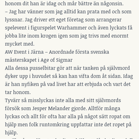
honom dit han är idag och mår bättre än någonsin.
– Jag har vänner som jag alltid kan prata med och som
lyssnar. Jag driver ett eget företag som arrangerar
spelevent i figurspelet Warhammer och även lyckats få
jobba lite inom krogen igen som jag trivs med enormt
mycket med.
AW Event i Järna – Anordnade första svenska
mästerskapet i Age of Sigmar
Alla dessa pusselbitar gör att när tanken på självmord
dyker upp i huvudet så kan han vifta dom åt sidan. Idag
är han nyfiken på vad livet har att erbjuda och vart det
tar honom.
Tyvärr så misslyckas inte alla med sitt självmords
försök som Jesper Melander gjorde. Alltför många
lyckas och allt för ofta har alla på något sätt ropat om
hjälp men folk runtomkring uppfattar inte det ropet på
hjälp.