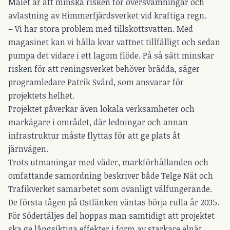
Målet är att minska risken för översvämningar och
avlastning av Himmerfjärdsverket vid kraftiga regn.
– Vi har stora problem med tillskottsvatten. Med
magasinet kan vi hålla kvar vattnet tillfälligt och sedan
pumpa det vidare i ett lagom flöde. På så sätt minskar
risken för att reningsverket behöver brädda, säger
programledare Patrik Svärd, som ansvarar för
projektets helhet.
Projektet påverkar även lokala verksamheter och
markägare i området, där ledningar och annan
infrastruktur måste flyttas för att ge plats åt
järnvägen.
Trots utmaningar med väder, markförhållanden och
omfattande samordning beskriver både Telge Nät och
Trafikverket samarbetet som ovanligt välfungerande.
De första tågen på Ostlänken väntas börja rulla år 2035.
För Södertäljes del hoppas man samtidigt att projektet
ska ge långsiktiga effekter i form av starkare elnät,