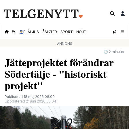
👮🏻‍♂️
BLÅLJUS
ÅSIKTER
SPORT
NÖJE
ANNONS
🕝 2 minuter
Jätteprojektet förändrar
Södertälje - "historiskt
projekt"
Publicerad 18 maj 2026 08:00
Uppdaterad 21 juni 2026 05:04