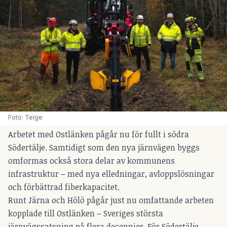
Foto: Telge
Arbetet med Ostlänken pågår nu för fullt i södra
Södertälje. Samtidigt som den nya järnvägen byggs
omformas också stora delar av kommunens
infrastruktur – med nya elledningar, avloppslösningar
och förbättrad fiberkapacitet.
Runt Järna och Hölö pågår just nu omfattande arbeten
kopplade till Ostlänken – Sveriges största
järnvägssatsning på flera decennier. För Södertälje