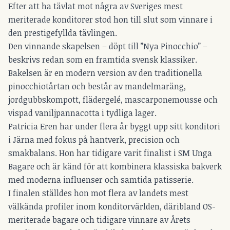
Efter att ha tävlat mot några av Sveriges mest
meriterade konditorer stod hon till slut som vinnare i
den prestigefyllda tävlingen.
Den vinnande skapelsen – döpt till ”Nya Pinocchio” –
beskrivs redan som en framtida svensk klassiker.
Bakelsen är en modern version av den traditionella
pinocchiotårtan och består av mandelmaräng,
jordgubbskompott, flädergelé, mascarponemousse och
vispad vaniljpannacotta i tydliga lager.
Patricia Eren har under flera år byggt upp sitt konditori
i Järna med fokus på hantverk, precision och
smakbalans. Hon har tidigare varit finalist i SM Unga
Bagare och är känd för att kombinera klassiska bakverk
med moderna influenser och samtida patisserie.
I finalen ställdes hon mot flera av landets mest
välkända profiler inom konditorvärlden, däribland OS-
meriterade bagare och tidigare vinnare av Årets