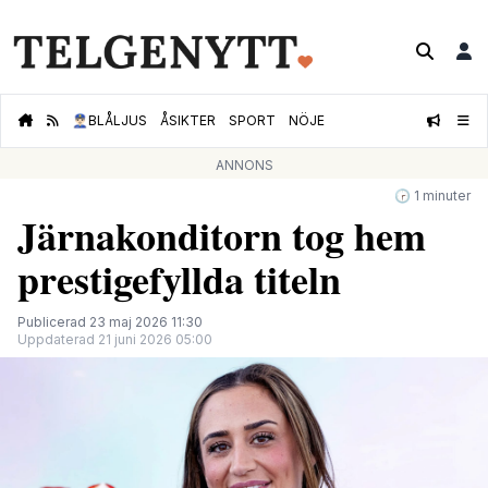
👮🏻‍♂️
BLÅLJUS
ÅSIKTER
SPORT
NÖJE
ANNONS
🕝 1 minuter
Järnakonditorn tog hem
prestigefyllda titeln
Publicerad 23 maj 2026 11:30
Uppdaterad 21 juni 2026 05:00