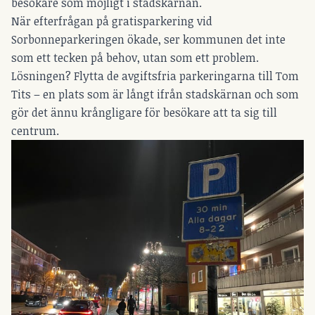
besökare som möjligt i stadskärnan.
När efterfrågan på gratisparkering vid
Sorbonneparkeringen ökade, ser kommunen det inte
som ett tecken på behov, utan som ett problem.
Lösningen? Flytta de avgiftsfria parkeringarna till Tom
Tits – en plats som är långt ifrån stadskärnan och som
gör det ännu krångligare för besökare att ta sig till
centrum.