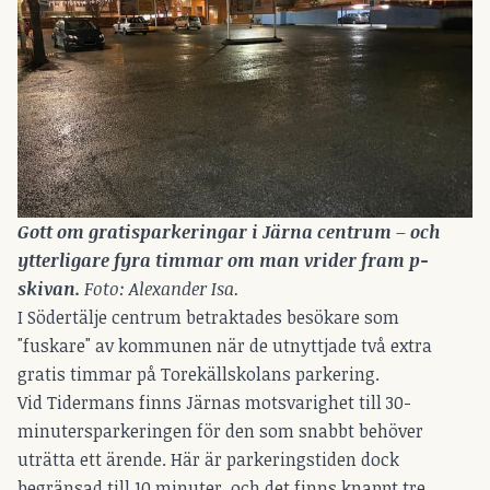
Gott om gratisparkeringar i Järna centrum – och 
ytterligare fyra timmar om man vrider fram p-
skivan.
 Foto: Alexander Isa.
I Södertälje centrum betraktades besökare som
"fuskare" av kommunen när de utnyttjade två extra
gratis timmar på Torekällskolans parkering.
Vid Tidermans finns Järnas motsvarighet till 30-
minutersparkeringen för den som snabbt behöver
uträtta ett ärende. Här är parkeringstiden dock
begränsad till 10 minuter, och det finns knappt tre