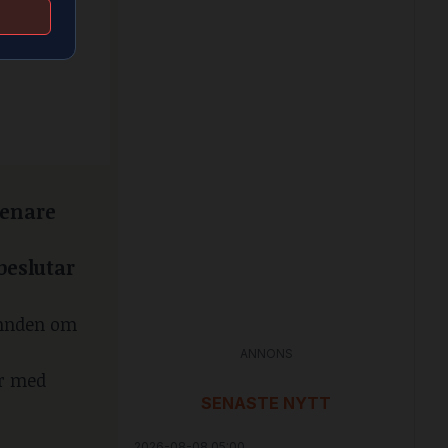
 senare
beslutar
nämnden om
ANNONS
er med
SENASTE NYTT
2026-08-08 05:00