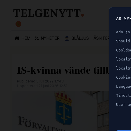
AD SY
🐛
adn.js
HEM
NYHETER
👮🏻‍♂️
BLÅLJUS
ÅSIKTER
SPORT
Should
Cooldo
localS
IS-kvinna vände tillbaka
localS
Cookie
Publicerad 3 juli 2022 17:48
Uppdaterad 21 juni 2026 12:51
Langua
Timest
User a