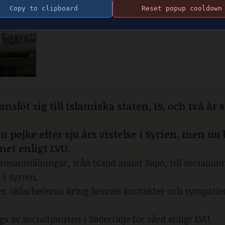
Copy to clipboard
Reset popup cooldown
anslöt sig till Islamiska staten, IS, och två år
 pojke efter sju års vistelse i Syrien, men nu 
et enligt LVU.
 orosanmälningar, från bland annat Säpo, till social
 i Syrien.
er oklarheterna kring hennes kontakter och sympati
av socialtjänsten i Södertälje för vård enligt LVU.