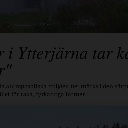
 Ytterjärna tar ka
r"
sta antroposofiska miljöer. Det märks i den särp
llet för raka, fyrkantiga former.