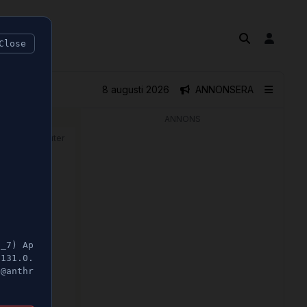
Close
8 augusti 2026
ANNONSERA
ANNONS
🕝 1 minuter
togs
5_7) Ap
/131.0.
t@anthr