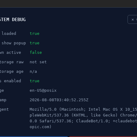
STEM DEBUG
✕ 
 loaded
true
NÖJE
 show popup
true
wn active
false
ANNONS
torage raw
not set
 till Sverige - Barn omhänder
torage age
n/a
s enabled
true
ge
en-US@posix
amp
2026-08-08T03:40:52.255Z
gent
Mozilla/5.0 (Macintosh; Intel Mac OS X 10_1
pleWebKit/537.36 (KHTML, like Gecko) Chrome
0.0 Safari/537.36; ClaudeBot/1.0; +claudebo
opic.com)