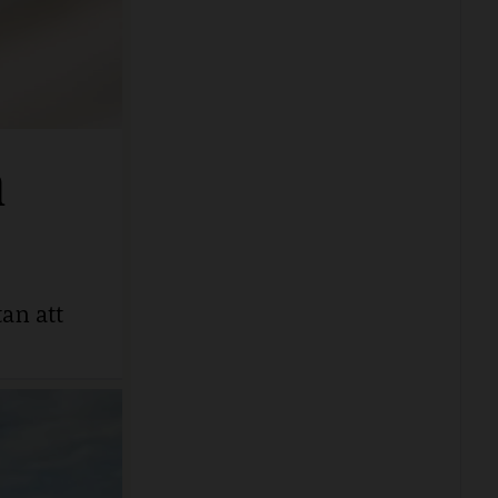
n
an att