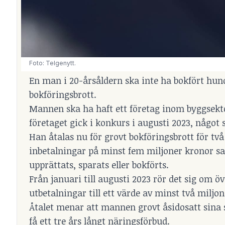
Foto: Telgenytt.
En man i 20-årsåldern ska inte ha bokfört hund
bokföringsbrott.
Mannen ska ha haft ett företag inom byggsektor
företaget gick i konkurs i augusti 2023, någo
Han åtalas nu för grovt bokföringsbrott för tv
inbetalningar på minst fem miljoner kronor s
upprättats, sparats eller bokförts.
Från januari till augusti 2023 rör det sig om 
utbetalningar till ett värde av minst två miljo
Åtalet menar att mannen grovt åsidosatt sina 
få ett tre års långt näringsförbud.