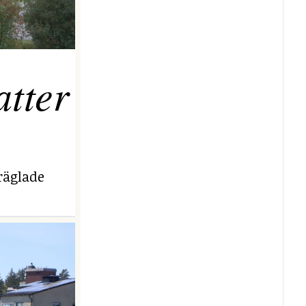
tter
räglade