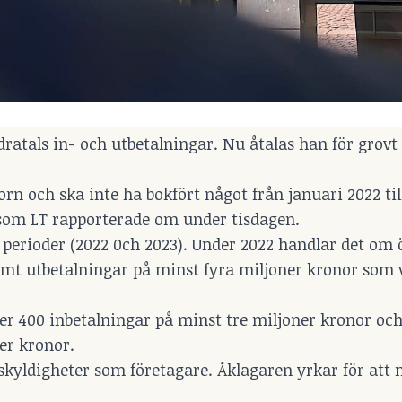
ratals in- och utbetalningar. Nu åtalas han för grovt
n och ska inte ha bokfört något från januari 2022 til
t som
LT
rapporterade om under tisdagen.
å perioder (2022 0ch 2023). Under 2022 handlar det om 
amt utbetalningar på minst fyra miljoner kronor som
över 400 inbetalningar på minst tre miljoner kronor oc
ner kronor.
skyldigheter som företagare. Åklagaren yrkar för att