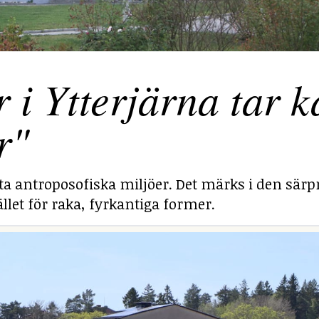
 Ytterjärna tar ka
r"
sta antroposofiska miljöer. Det märks i den särp
llet för raka, fyrkantiga former.