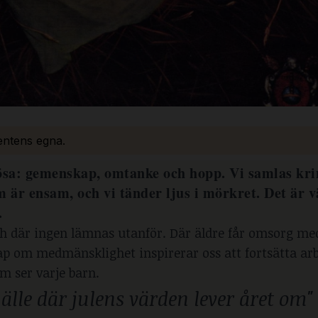
bentens egna.
ösa: gemenskap, omtanke och hopp. Vi samlas kri
om är ensam, och vi tänder ljus i mörkret. Det är
.
och där ingen lämnas utanför. Där äldre får omsorg me
ap om medmänsklighet inspirerar oss att fortsätta arbe
m ser varje barn.
älle där julens värden lever året om"