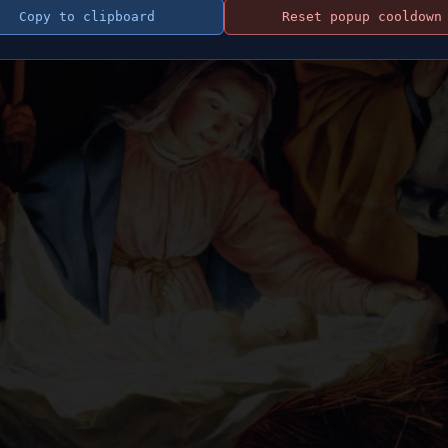
Copy to clipboard
Reset popup cooldown