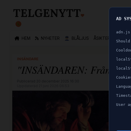
AD SY
🐛
adn.js
HEM
NYHETER
👮🏻‍♂️
BLÅLJUS
ÅSIKTER
SPORT
Should
Cooldo
INSÄNDARE
localS
"INSÄNDAREN: Från julens l
localS
Cookie
Publicerad 20 december 2025 16:30
Uppdaterad 21 juni 2026 06:53
Langua
Timest
User a