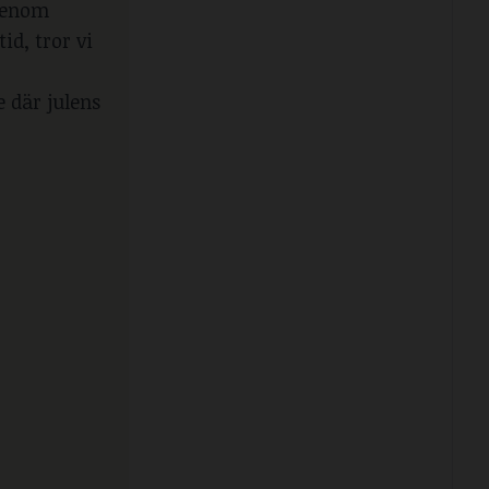
 genom
id, tror vi
e där julens