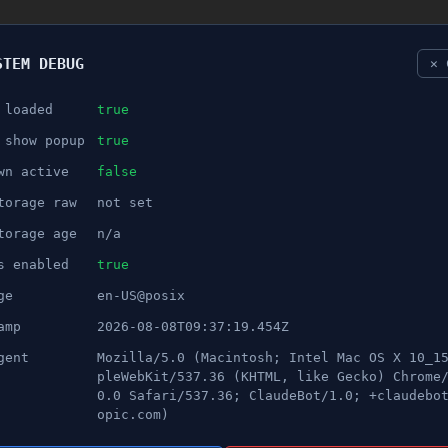
STEM DEBUG
✕ 
 loaded
true
NÖJE
 show popup
true
wn active
false
ANNONS
torage raw
not set
jus till trygghet i Södertälje
torage age
n/a
s enabled
true
ge
en-US@posix
amp
2026-08-08T09:37:19.454Z
gent
Mozilla/5.0 (Macintosh; Intel Mac OS X 10_1
pleWebKit/537.36 (KHTML, like Gecko) Chrome
0.0 Safari/537.36; ClaudeBot/1.0; +claudebo
opic.com)