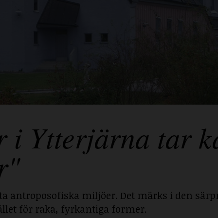
 Ytterjärna tar ka
r"
sta antroposofiska miljöer. Det märks i den särp
llet för raka, fyrkantiga former.