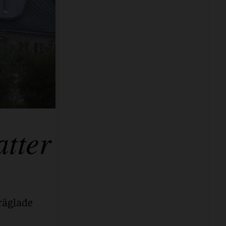
tter
räglade