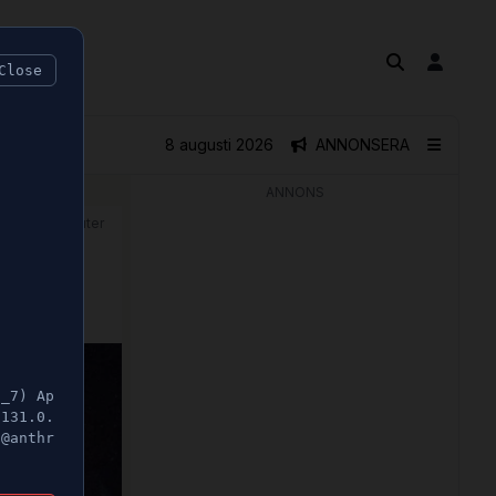
Close
8 augusti 2026
ANNONSERA
ANNONS
🕝 1 minuter
"
5_7) Ap
/131.0.
t@anthr