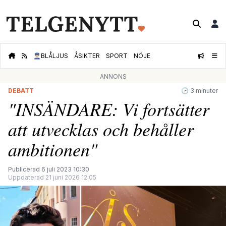
👮🏻‍♂️
BLÅLJUS
ÅSIKTER
SPORT
NÖJE
ANNONS
DEBATT
🕝 3 minuter
"INSÄNDARE: Vi fortsätter
att utvecklas och behåller
ambitionen"
Publicerad 6 juli 2023 10:30
Uppdaterad 21 juni 2026 12:05