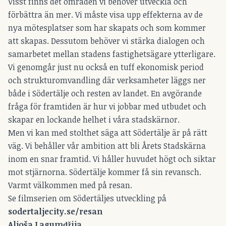
Visst finns det områden vi behöver utveckla och
förbättra än mer. Vi måste visa upp effekterna av de
nya mötesplatser som har skapats och som kommer
att skapas. Dessutom behöver vi stärka dialogen och
samarbetet mellan stadens fastighetsägare ytterligare.
Vi genomgår just nu också en tuff ekonomisk period
och strukturomvandling där verksamheter läggs ner
både i Södertälje och resten av landet. En avgörande
fråga för framtiden är hur vi jobbar med utbudet och
skapar en lockande helhet i våra stadskärnor.
Men vi kan med stolthet säga att Södertälje är på rätt
väg. Vi behåller vår ambition att bli Årets Stadskärna
inom en snar framtid. Vi håller huvudet högt och siktar
mot stjärnorna. Södertälje kommer få sin revansch.
Varmt välkommen med på resan.
Se filmserien om Södertäljes utveckling på
sodertaljecity.se/resan
Aljoša Lagumǆija