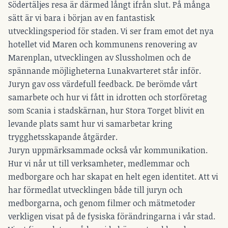
Södertäljes resa är därmed långt ifrån slut. På många
sätt är vi bara i början av en fantastisk
utvecklingsperiod för staden. Vi ser fram emot det nya
hotellet vid Maren och kommunens renovering av
Marenplan, utvecklingen av Slussholmen och de
spännande möjligheterna Lunakvarteret står inför.
Juryn gav oss värdefull feedback. De berömde vårt
samarbete och hur vi fått in idrotten och storföretag
som Scania i stadskärnan, hur Stora Torget blivit en
levande plats samt hur vi samarbetar kring
trygghetsskapande åtgärder.
Juryn uppmärksammade också vår kommunikation.
Hur vi når ut till verksamheter, medlemmar och
medborgare och har skapat en helt egen identitet. Att vi
har förmedlat utvecklingen både till juryn och
medborgarna, och genom filmer och mätmetoder
verkligen visat på de fysiska förändringarna i vår stad.