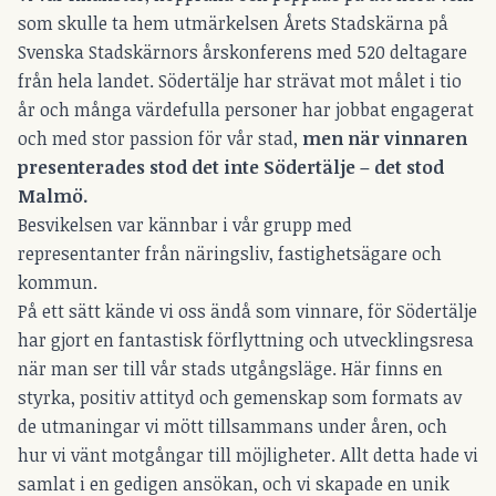
som skulle ta hem utmärkelsen Årets Stadskärna på
Svenska Stadskärnors årskonferens med 520 deltagare
från hela landet. Södertälje har strävat mot målet i tio
år och många värdefulla personer har jobbat engagerat
och med stor passion för vår stad,
men när vinnaren
presenterades stod det inte Södertälje – det stod
Malmö.
Besvikelsen var kännbar i vår grupp med
representanter från näringsliv, fastighetsägare och
kommun.
På ett sätt kände vi oss ändå som vinnare, för Södertälje
har gjort en fantastisk förflyttning och utvecklingsresa
när man ser till vår stads utgångsläge. Här finns en
styrka, positiv attityd och gemenskap som formats av
de utmaningar vi mött tillsammans under åren, och
hur vi vänt motgångar till möjligheter. Allt detta hade vi
samlat i en gedigen ansökan, och vi skapade en unik