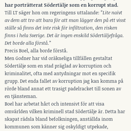
har porträtterat Södertälje som en korrupt stad.
Till LT säger hon om regeringens uttalande:
”Lite naivt
av dem att tro att bara för att man lägger den på ett visst
ställe så finns det inte risk för infiltration, den risken
finns i hela Sverige. Det är ingen enskild Södertäljefråga.
Det borde alla förstå.”
Precis Boel, alla borde förstå.
Men Godner har vid oräkneliga tillfällen gestaltat
Södertälje som en stad präglad av korruption och
kriminalitet, ofta med antydningar mot en specifik
grupp. Det enda fallet av korruption jag kan komma på
rörde bland annat ett trasigt padelracket till sonen av
en tjänsteman.
Boel har arbetat hårt och intensivt för att visa
omvärlden vilken kriminell stad Södertälje är. Detta har
skapat rädsla bland befolkningen, anställda inom
kommunen som känner sig oskyldigt utpekade,