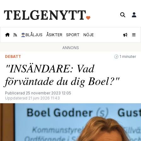
👮🏻‍♂️
BLÅLJUS
ÅSIKTER
SPORT
NÖJE
ANNONS
DEBATT
🕝 1 minuter
"INSÄNDARE: Vad
förväntade du dig Boel?"
Publicerad 25 november 2023 12:05
Uppdaterad 21 juni 2026 11:43