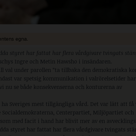
bentens egna.
edda styret har fattat har flera vårdgivare tvingats stä
rschys Ingre och Metin Hawsho i insändaren.
l val under parollen “ta tillbaka den demokratiska ko
ndast var spetsig kommunikation i valrörelsetider har
 vi nu se både konsekvenserna och konturerna av
a Sveriges mest tillgängliga vård. Det var lätt att få 
e Socialdemokraterna, Centerpartiet, Miljöpartiet och
 som med facit i hand har blivit mer av en avveckling
edda styret har fattat har flera vårdgivare tvingats st