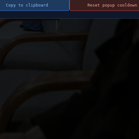
Copy to clipboard
Reset popup cooldown