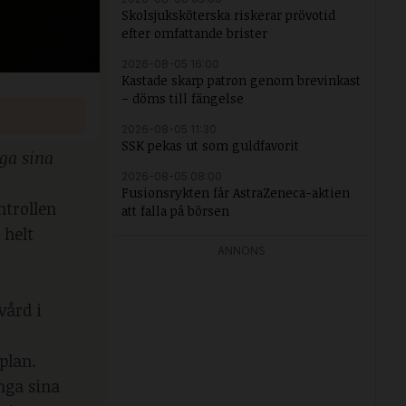
Skolsjuksköterska riskerar prövotid
efter omfattande brister
2026-08-05 16:00
Kastade skarp patron genom brevinkast
– döms till fängelse
2026-08-05 11:30
SSK pekas ut som guldfavorit
nga sina
2026-08-05 08:00
Fusionsrykten får AstraZeneca-aktien
ntrollen
att falla på börsen
 helt
ANNONS
vård i
splan.
änga sina