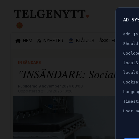
AD SY
🐛
adn.js
HEM
NYHETER
👮🏻‍♂️
BLÅLJUS
ÅSIKTER
SPORT
Should
Cooldo
INSÄNDARE
localS
"INSÄNDARE: Socialdemokra
localS
Cookie
Publicerad 9 november 2024 08:00
Uppdaterad 21 juni 2026 10:20
Langua
Timest
User a