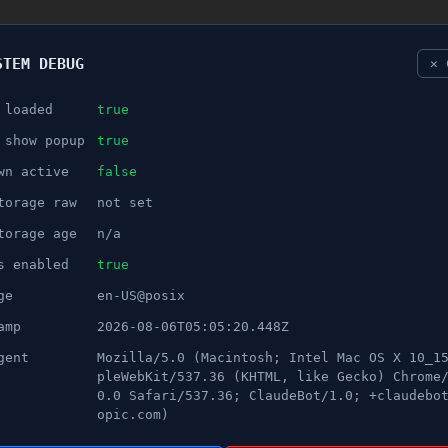
STEM DEBUG
✕ 
 loaded
true
NÖJE
 show popup
true
wn active
false
ANNONS
torage raw
not set
terna gör det svårare att få
torage age
n/a
s enabled
true
ge
en-US@posix
amp
2026-08-06T05:05:20.448Z
gent
Mozilla/5.0 (Macintosh; Intel Mac OS X 10_1
pleWebKit/537.36 (KHTML, like Gecko) Chrome
0.0 Safari/537.36; ClaudeBot/1.0; +claudebo
opic.com)