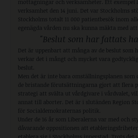
mottagningar och verksamheter. Ett exempel 
verksamhet den 14 juni. Det var Stockholms st
Stockholms totalt 11 000 patientbesök inom all
egenägda vården nu ska kunna mäkta med att g
"Beslut som har fattats h
Det är uppenbart att många av de beslut som ha
verkar det i mångt och mycket vara godtycklig
beslut.
Men det är inte bara omställningsplanen som o
de bristande förutsättningarna gjort att flera
strategi att svälta ut vårdgivare i vårdvalet, vi
annat till aborter. Det är i slutänden Region 
för Socialdemokraternas politik.
Under de 16 år som Liberalerna var med och s
dåvarande oppositionen att etableringsfriheten
etablera sig i Stockholms innerstad. Trots det