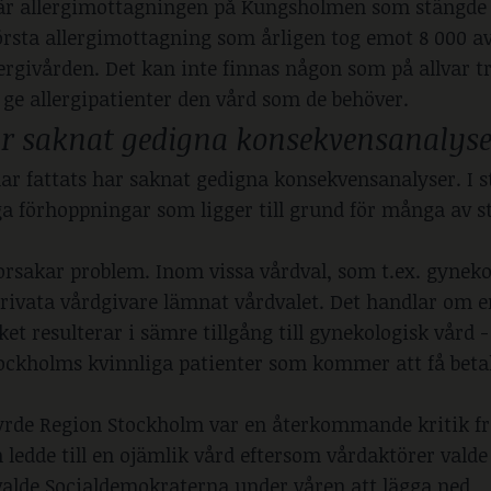
är allergimottagningen på Kungsholmen som stängde 
örsta allergimottagning som årligen tog emot 8 000 a
ergivården. Det kan inte finnas någon som på allvar tr
e allergipatienter den vård som de behöver.
ar saknat gedigna konsekvensanalyse
r fattats har saknat gedigna konsekvensanalyser. I st
a förhoppningar som ligger till grund för många av s
rsakar problem. Inom vissa vårdval, som t.ex. gyneko
 privata vårdgivare lämnat vårdvalet. Det handlar om
lket resulterar i sämre tillgång till gynekologisk vård 
Stockholms kvinnliga patienter som kommer att få betal
tyrde Region Stockholm var en återkommande kritik f
 ledde till en ojämlik vård eftersom vårdaktörer valde
 valde Socialdemokraterna under våren att lägga ned