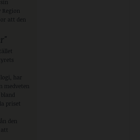
sin
v Region
or att den
r"
ället
tyrets
logi, har
 en medveten
- bland
a priset
rån den
 att