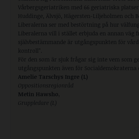
Vårbergsgeriatriken med 66 geriatriska plats
Huddinge, Älvsjö, Hägersten-Liljeholmen och Bo
Liberalerna ser med bestörtning på hur välfu
Liberalerna vill i stället erbjuda en annan väg
självbestämmande är utgångspunkten för vården
kontroll”.
För den som är sjuk frågar sig inte vem som g
utgångspunkten även för Socialdemokratern
Amelie Tarschys Ingre (L)
Oppositionsregionråd
Metin Hawsho,
Gruppledare (L)