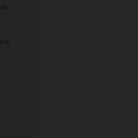
men,
tisk