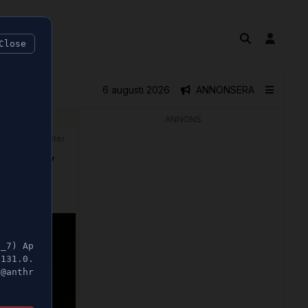
Close
6 augusti 2026
ANNONSERA
ANNONS
🕝 2 minuter
 vård"
5_7) Ap
/131.0.
t@anthr