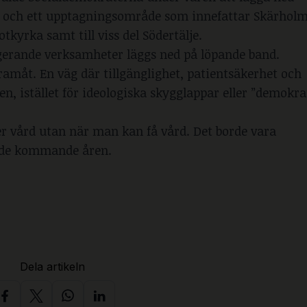
er och ett upptagningsområde som innefattar Skärhol
tkyrka samt till viss del Södertälje.
ngerande verksamheter läggs ned på löpande band.
 framåt. En väg där tillgänglighet, patientsäkerhet och
, istället för ideologiska skygglappar eller ”demokra
er vård utan när man kan få vård. Det borde vara
a de kommande åren.
Dela artikeln