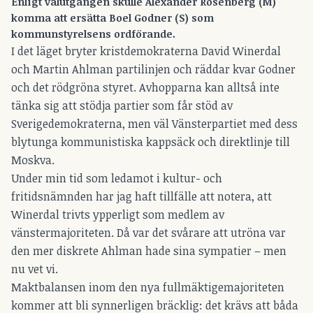
Enligt valutgången skulle Alexander Rosenberg (M)
komma att ersätta Boel Godner (S) som
kommunstyrelsens ordförande.
I det läget bryter kristdemokraterna David Winerdal
och Martin Ahlman partilinjen och räddar kvar Godner
och det rödgröna styret. Avhopparna kan alltså inte
tänka sig att stödja partier som får stöd av
Sverigedemokraterna, men väl Vänsterpartiet med dess
blytunga kommunistiska kappsäck och direktlinje till
Moskva.
Under min tid som ledamot i kultur- och
fritidsnämnden har jag haft tillfälle att notera, att
Winerdal trivts ypperligt som medlem av
vänstermajoriteten. Då var det svårare att utröna var
den mer diskrete Ahlman hade sina sympatier – men
nu vet vi.
Maktbalansen inom den nya fullmäktigemajoriteten
kommer att bli synnerligen bräcklig: det krävs att båda