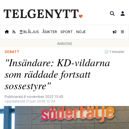
👮🏻‍♂️
BLÅLJUS
ÅSIKTER
SPORT
NÖJE
ANNONS
DEBATT
🕝 1 minuter
"Insändare: KD-vildarna
som räddade fortsatt
sossestyre"
Publicerad 6 november 2022 13:45
Uppdaterad 21 juni 2026 12:34