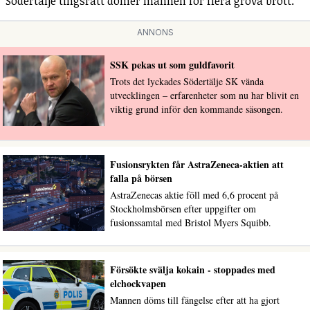
Södertälje tingsrätt dömer mannen för flera grova brott.
ANNONS
SSK pekas ut som guldfavorit
Trots det lyckades Södertälje SK vända
utvecklingen – erfarenheter som nu har blivit en
viktig grund inför den kommande säsongen.
Fusionsrykten får AstraZeneca-aktien att
falla på börsen
AstraZenecas aktie föll med 6,6 procent på
Stockholmsbörsen efter uppgifter om
fusionssamtal med Bristol Myers Squibb.
Försökte svälja kokain - stoppades med
elchockvapen
Mannen döms till fängelse efter att ha gjort