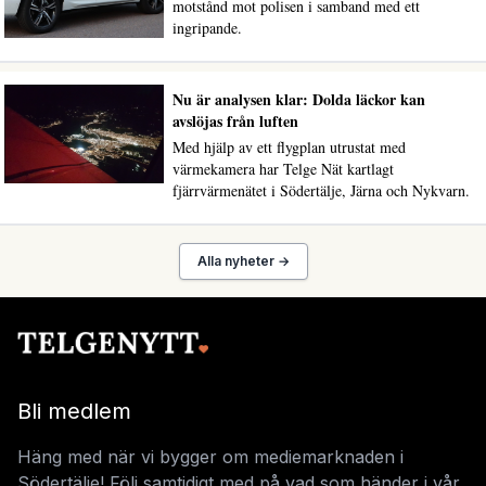
motstånd mot polisen i samband med ett
ingripande.
Nu är analysen klar: Dolda läckor kan
avslöjas från luften
Med hjälp av ett flygplan utrustat med
värmekamera har Telge Nät kartlagt
fjärrvärmenätet i Södertälje, Järna och Nykvarn.
Alla nyheter →
Bli medlem
Häng med när vi bygger om mediemarknaden i
Södertälje! Följ samtidigt med på vad som händer i vår