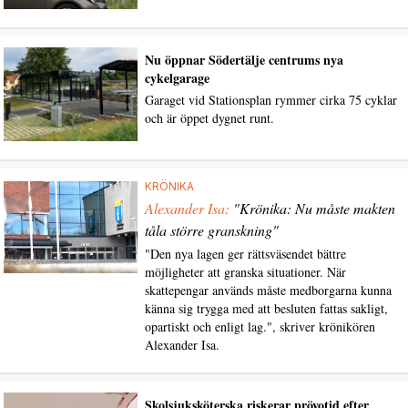
Nu öppnar Södertälje centrums nya
cykelgarage
Garaget vid Stationsplan rymmer cirka 75 cyklar
och är öppet dygnet runt.
KRÖNIKA
Alexander Isa:
"Krönika: Nu måste makten
tåla större granskning"
"Den nya lagen ger rättsväsendet bättre
möjligheter att granska situationer. När
skattepengar används måste medborgarna kunna
känna sig trygga med att besluten fattas sakligt,
opartiskt och enligt lag.", skriver krönikören
Alexander Isa.
Skolsjuksköterska riskerar prövotid efter