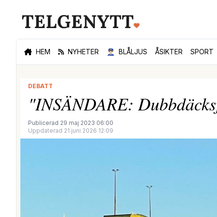
HEM
NYHETER
👮🏻‍♂️
BLÅLJUS
ÅSIKTER
SPORT
DEBATT
"INSÄNDARE: Dubbdäcksfö
Publicerad 29 maj 2023 06:00
Uppdaterad 21 juni 2026 12:09