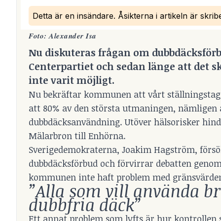
Detta är en insändare. Åsikterna i artikeln är skri
Foto: Alexander Isa
Nu diskuteras frågan om dubbdäcksförbu
Centerpartiet och sedan länge att det sk
inte varit möjligt.
Nu bekräftar kommunen att vårt ställningstag
att 80% av den största utmaningen, nämligen 
dubbdäcksanvändning. Utöver hälsorisker hindr
Mälarbron till Enhörna.
Sverigedemokraterna, Joakim Hagström, försöke
dubbdäcksförbud och förvirrar debatten genom 
kommunen inte haft problem med gränsvärde
”Alla som vill använda br
dubbfria däck”
Ett annat problem som lyfts är hur kontrollen s