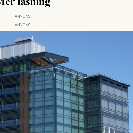
Mer läsning
ANNONS
ANNONS