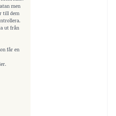
sgatan men
 till dem
ntrollera.
a ut från
ron får en
er.