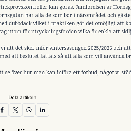
t stickprovskontroller kan göras. Jämförelsen är Horn
ornsgatan har alla de som bor i närområdet och gäster
d dubbdäck vilket i praktiken gör det omöjligt att ko
g utom för utryckningsfordon vilka är enkla att skilj
r vi att det sker inför vintersäsongen 2025/2026 och att
ed att beslutet fattats så att alla som vill använda b
 se över hur man kan införa ett förbud, något vi stöd
Dela artikeln