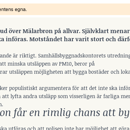
bentens egna.
d över Mälarbron på allvar. Självklart menar
a införas. Motståndet har varit stort och därf
ande är riktigt. Samhällsbyggnadskontorets utredning
att minska utsläppen av PM10, beror på
ar utsläppen möjligheten att bygga bostäder och loka
r populistiskt argumentera för att det inte ska inför
att lyfta andra utsläpp som visserligen är farliga me
n.
on får en rimlig chans att byt
ka utföras och att polisen inte har möjlighet att göra