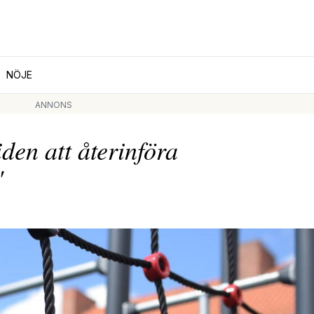
NÖJE
ANNONS
en att återinföra
"