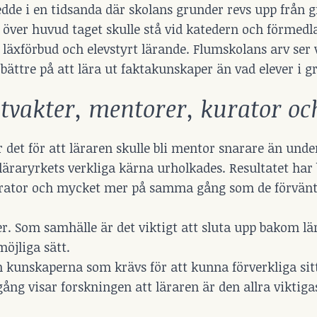
dde i en tidsanda där skolans grunder revs upp från 
över huvud taget skulle stå vid katedern och förmed
m läxförbud och elevstyrt lärande. Flumskolans arv ser v
bättre på att lära ut faktakunskaper än vad elever i 
stvakter, mentorer, kurator oc
det för att läraren skulle bli mentor snarare än unde
raryrkets verkliga kärna urholkades. Resultatet har b
kurator och mycket mer på samma gång som de förvän
r. Som samhälle är det viktigt att sluta upp bakom lä
möjliga sätt.
ch kunskaperna som krävs för att kunna förverkliga sitt
ång visar forskningen att läraren är den allra viktiga