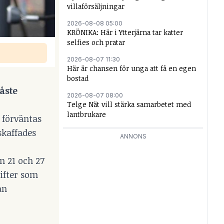
villaförsäljningar
2026-08-08 05:00
KRÖNIKA: Här i Ytterjärna tar katter
selfies och pratar
2026-08-07 11:30
Här är chansen för unga att få en egen
bostad
måste
2026-08-07 08:00
Telge Nät vill stärka samarbetet med
lantbrukare
e förväntas
skaffades
ANNONS
n 21 och 27
gifter som
ån
r