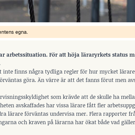
bentens egna.
r arbetssituation. För att höja läraryrkets status 
.
et inte finns några tydliga regler för hur mycket lärar
rväntas göra. Än värre är att det fanns förut men av
rvisningsskyldighet som krävde att de skulle ha mella
heten avskaffades har vissa lärare fått fler arbetsupp
a lärare förväntas undervisa mer. Flera rapporter fr
garna och kraven på lärarna har ökat både vad gälle