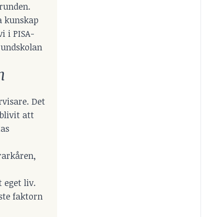
grunden.
la kunskap
i i PISA-
grundskolan
h
rvisare. Det
livit att
tas
rarkåren,
 eget liv.
ste faktorn