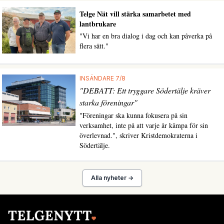
Telge Nät vill stärka samarbetet med
lantbrukare
"Vi har en bra dialog i dag och kan påverka på
flera sätt."
INSÄNDARE 7/8
"DEBATT: Ett tryggare Södertälje kräver
starka föreningar"
"Föreningar ska kunna fokusera på sin
verksamhet, inte på att varje år kämpa för sin
överlevnad.", skriver Kristdemokraterna i
Södertälje.
Alla nyheter →