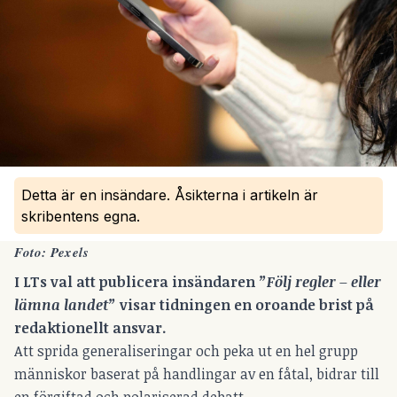
Detta är en insändare. Åsikterna i artikeln är
skribentens egna.
Foto: Pexels
I LTs val att publicera insändaren
”Följ regler – eller
lämna landet”
visar tidningen en oroande brist på
redaktionellt ansvar.
Att sprida generaliseringar och peka ut en hel grupp
människor baserat på handlingar av en fåtal, bidrar till
en förgiftad och polariserad debatt.