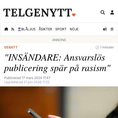
👮🏻‍♂️
BLÅLJUS
ÅSIKTER
SPORT
NÖJE
ANNONS
DEBATT
🕝 1 minuter
"INSÄNDARE: Ansvarslös
publicering spär på rasism"
Publicerad 17 mars 2024 11:47
Uppdaterad 21 juni 2026 11:22