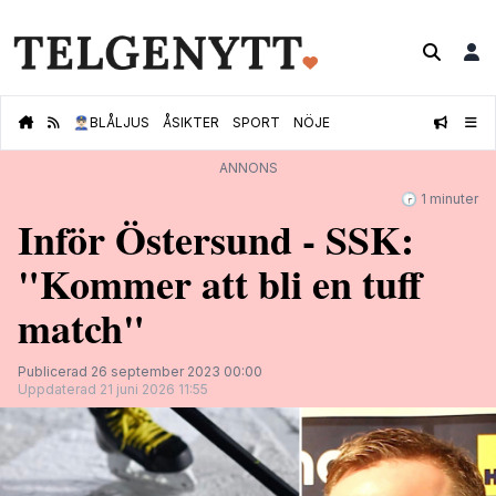
👮🏻‍♂️
BLÅLJUS
ÅSIKTER
SPORT
NÖJE
ANNONS
🕝 1 minuter
Inför Östersund - SSK:
"Kommer att bli en tuff
match"
Publicerad 26 september 2023 00:00
Uppdaterad 21 juni 2026 11:55