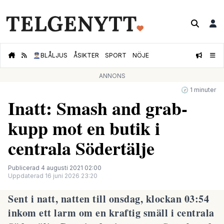
👮🏻‍♂️
BLÅLJUS
ÅSIKTER
SPORT
NÖJE
ANNONS
🕝 1 minuter
Inatt: Smash and grab-
kupp mot en butik i
centrala Södertälje
Publicerad 4 augusti 2021 02:00
Uppdaterad 16 juni 2026 23:20
Sent i natt, natten till onsdag, klockan 03:54
inkom ett larm om en kraftig smäll i centrala