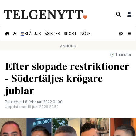
👮🏻‍♂️
BLÅLJUS
ÅSIKTER
SPORT
NÖJE
ANNONS
🕝 1 minuter
Efter slopade restriktioner
- Södertäljes krögare
jublar
Publicerad 8 februari 2022 01:00
Uppdaterad 16 juni 2026 22:52