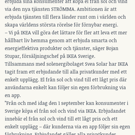
erbjuda sina konsumenter att köpa el från sol och vind
via den nya tjänsten STRÖMMA. Ambitionen är att
erbjuda tjänsten till flera länder runt om i världen och
skapa världens största rörelse för förnybar energi.
– Vi på IKEA vill göra det lättare för fler att leva ett mer
hållbart liv hemma genom att erbjuda smarta och
energieffektiva produkter och tjänster, säger Bojan
Stupar, försäljningschef på IKEA Sverige.
Tillsammans med solenergibolaget Svea Solar har IKEA
tagit fram ett erbjudande till alla privatkunder med ett
enkelt upplägg. El från sol och vind till ett lågt pris där
användarna enkelt kan följer sin egen förbrukning via
en app.
”Från och med idag den 1 september kan konsumenter i
Sverige köpa el från sol och vind via IKEA. Erbjudandet
innebär el från sol och vind till ett lågt pris och ett
enkelt upplägg – där kunderna via en app följer sin egen
förbrukning. Erbjudandet gäller alla privatkunder,