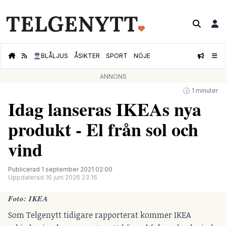
👮🏻‍♂️
BLÅLJUS
ÅSIKTER
SPORT
NÖJE
ANNONS
🕝 1 minuter
Idag lanseras IKEAs nya
produkt - El från sol och
vind
Publicerad 1 september 2021 02:00
Uppdaterad 16 juni 2026 23:16
Foto: IKEA
Som Telgenytt tidigare rapporterat kommer IKEA