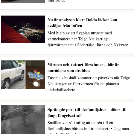
Nu är analysen klar: Dolda läckor kan
avslöjas från luften
Med hjälp av ett flygplan utrustat med
värmekamera har Telge Nät kartlagt
fjärrvärmenätet i Södertälje, Järna och Nykvarn.
Värmen och vattnet försvinner – här är
områdena som drabbas
Tusentals hushåll kommer att påverkas när Telge
Nät stänger av fjärrvärmen för ett planerat
underhållsarbete.
Sprängde port till flerfamiljshus – döms till
långt fängelsestraff
Smällen var så kraftig att entrén till ett
flerfamiljshus blåstes in i trapphuset. • Ung man