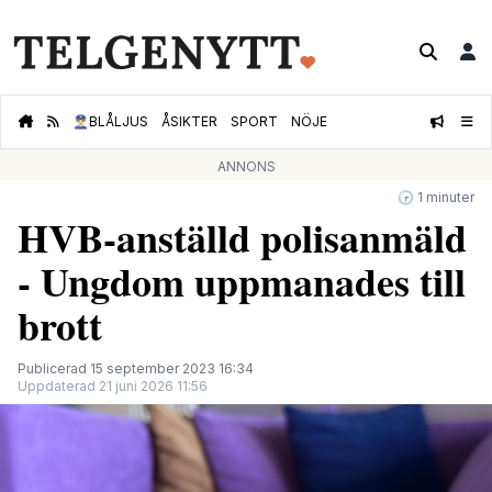
👮🏻‍♂️
BLÅLJUS
ÅSIKTER
SPORT
NÖJE
ANNONS
🕝 1 minuter
HVB-anställd polisanmäld
- Ungdom uppmanades till
brott
Publicerad 15 september 2023 16:34
Uppdaterad 21 juni 2026 11:56