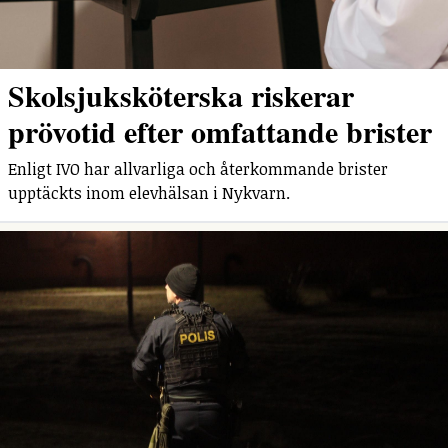
Skolsjuksköterska riskerar
prövotid efter omfattande brister
Enligt IVO har allvarliga och återkommande brister
upptäckts inom elevhälsan i Nykvarn.