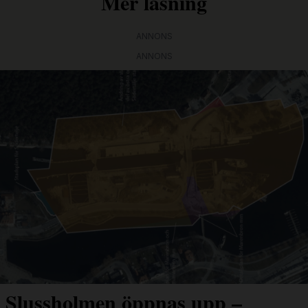
Mer läsning
ANNONS
ANNONS
Slussholmen öppnas upp –