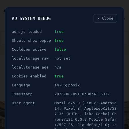
AD SYSTEM DEBUG
✕ Close
🐛
adn.js loaded
true
👮🏻‍♂️
BLÅLJUS
ÅSIKTER
SPORT
NÖJE
Should show popup
true
Cooldown active
false
ANNONS
localStorage raw
not set
🕝 2 minuter
Hon blev ögonvittne till
localStorage age
n/a
fritagningen i Södertälje
Cookies enabled
true
Language
en-US@posix
Publicerad 13 april 2023 12:52
Timestamp
2026-08-09T10:38:41.533Z
Uppdaterad 21 juni 2026 12:15
User agent
Mozilla/5.0 (Linux; Android
14; Pixel 8) AppleWebKit/53
7.36 (KHTML, like Gecko) Ch
rome/131.0.0.0 Mobile Safar
i/537.36; ClaudeBot/1.0; +c