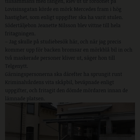
tillsammans med fången, klev ut ur fordonet på
Lovisinsgatan körde en mörk Mercedes fram i hög
hastighet, som enligt uppgifter ska ha varit stulen.
Södertäljebon Jeanette Nilsson blev vittne till hela
fritagningen.
– Jag skulle på studiebesök här, och när jag precis
kommer upp för backen bromsar en mörkblå bil in och
två maskerade personer kliver ut, säger hon till
Telgenytt.
Gärningspersonerna ska därefter ha sprungit runt
Kriminalvårdens vita skåpbil, beväpnade enligt
uppgifter, och fritagit den dömde mördaren innan de
lämnade platsen.