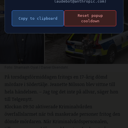
laudebot@anthropic.com)
Reset popup
Copy to clipboard
cooldown
Foto: Shamash Oyal / Daniel Ekendahl.
På torsdagsförmiddagen fritogs en 17-årig dömd
mördare i Södertälje. Jeanette Nilsson blev vittne till
hela händelsen. – Jag tog det inte på allvar, säger hon
till Telgenytt.
Klockan 09:50 aktiverade Kriminalvården
överfallslarmet när två maskerade personer fritog den
dömde mördaren. När Kriminalvårdspersonalen,