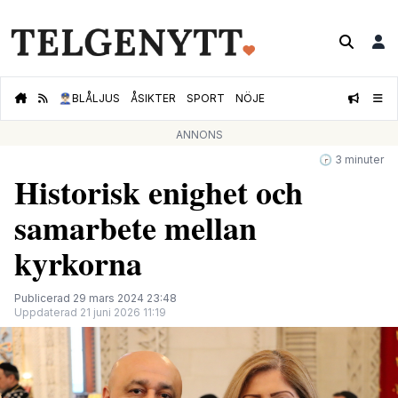
👮🏻‍♂️
BLÅLJUS
ÅSIKTER
SPORT
NÖJE
ANNONS
🕝 3 minuter
Historisk enighet och
samarbete mellan
kyrkorna
Publicerad 29 mars 2024 23:48
Uppdaterad 21 juni 2026 11:19