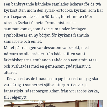
I en banbrytande händelse samlades ledarna för de två
kyrkostiften inom den syrisk-ortodoxa kyrkan, som har
varit separerade sedan 90-talet, för ett möte i Mor
Afrems Kyrka i Geneta. Denna historiska
sammankomst, som ägde rum under fredagen,
symboliserar en ny början för kyrkans framtida
samarbete och enhet.
Mötet på fredagen var dessutom välbesökt, med
närvaro av alla präster från båda stiften samt
ärkebiskoparna Youhanon Lahdo och Benjamin Atas,
och avslutades med en gemensam gudstjänst vid
altaret.
– Det var ett av de finaste som jag har sett om jag ska
vara ärlig. I synnerhet själva liturgin. Det var ju
fantastiskt, säger Sargon Adam från S:t Jacobs kyrka,
till Telgenytt.