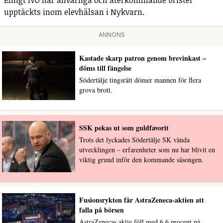
Enligt IVO har allvarliga och återkommande brister
upptäckts inom elevhälsan i Nykvarn.
ANNONS
Kastade skarp patron genom brevinkast –
döms till fängelse
Södertälje tingsrätt dömer mannen för flera
grova brott.
SSK pekas ut som guldfavorit
Trots det lyckades Södertälje SK vända
utvecklingen – erfarenheter som nu har blivit en
viktig grund inför den kommande säsongen.
Fusionsrykten får AstraZeneca-aktien att
falla på börsen
AstraZenecas aktie föll med 6,6 procent på