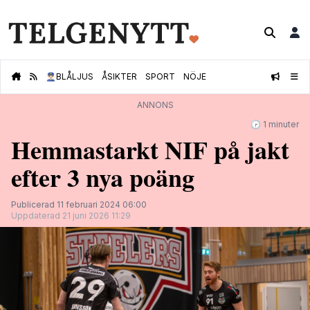
👮🏻‍♂️
BLÅLJUS
ÅSIKTER
SPORT
NÖJE
ANNONS
🕝 1 minuter
Hemmastarkt NIF på jakt
efter 3 nya poäng
Publicerad 11 februari 2024 06:00
Uppdaterad 21 juni 2026 11:29