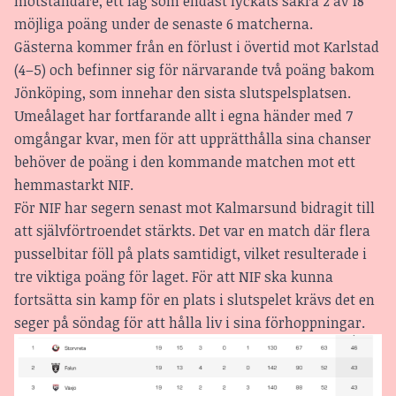
motståndare, ett lag som endast lyckats säkra 2 av 18
möjliga poäng under de senaste 6 matcherna.
Gästerna kommer från en förlust i övertid mot Karlstad
(4–5) och befinner sig för närvarande två poäng bakom
Jönköping, som innehar den sista slutspelsplatsen.
Umeålaget har fortfarande allt i egna händer med 7
omgångar kvar, men för att upprätthålla sina chanser
behöver de poäng i den kommande matchen mot ett
hemmastarkt NIF.
För NIF har segern senast mot Kalmarsund bidragit till
att självförtroendet stärkts. Det var en match där flera
pusselbitar föll på plats samtidigt, vilket resulterade i
tre viktiga poäng för laget. För att NIF ska kunna
fortsätta sin kamp för en plats i slutspelet krävs det en
seger på söndag för att hålla liv i sina förhoppningar.