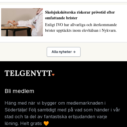
Skolsjuksköterska riskerar prövotid efter
omfattande brister
Enligt IVO har allvarliga och återkommande
brister upptäckts inom elevhälsan i Nykvarn.
Alla nyheter →
Bli medlem
Häng med när vi bygger om mediemarknaden i
Södertälje! Följ samtidigt med på vad som händer i vår
stad och ta del av fantastiska erbjudanden varje
löning. Helt gratis 🧡