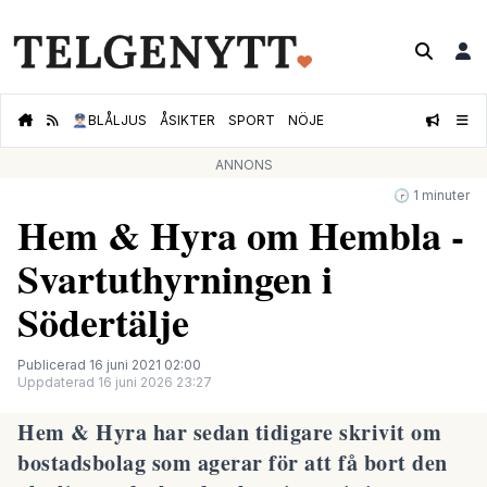
👮🏻‍♂️
BLÅLJUS
ÅSIKTER
SPORT
NÖJE
ANNONS
🕝 1 minuter
Hem & Hyra om Hembla -
Svartuthyrningen i
Södertälje
Publicerad 16 juni 2021 02:00
Uppdaterad 16 juni 2026 23:27
Hem & Hyra har sedan tidigare skrivit om
bostadsbolag som agerar för att få bort den