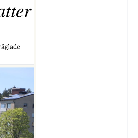
tter
räglade