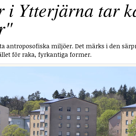
 Ytterjärna tar ka
r"
sta antroposofiska miljöer. Det märks i den särp
llet för raka, fyrkantiga former.