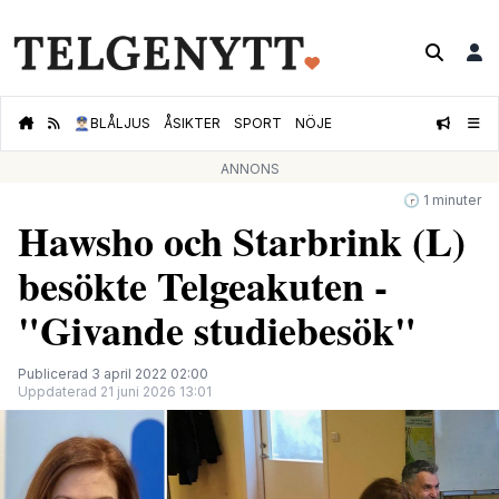
👮🏻‍♂️
BLÅLJUS
ÅSIKTER
SPORT
NÖJE
ANNONS
🕝 1 minuter
Hawsho och Starbrink (L)
besökte Telgeakuten -
"Givande studiebesök"
Publicerad 3 april 2022 02:00
Uppdaterad 21 juni 2026 13:01