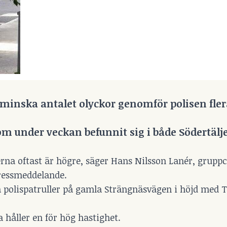
t minska antalet olyckor genomför polisen fle
m under veckan befunnit sig i både Södertälj
rna oftast är högre, säger Hans Nilsson Lanér, grupp
pressmeddelande.
a polispatruller på gamla Strängnäsvägen i höjd med 
a håller en för hög hastighet.