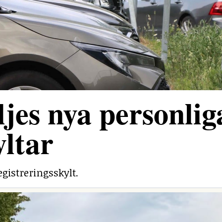
jes nya personlig
yltar
egistreringsskylt.