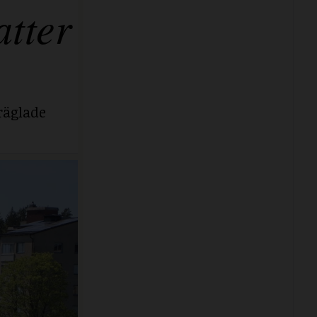
tter
räglade