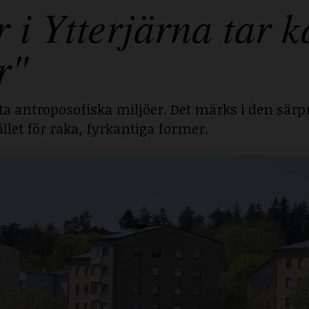
 Ytterjärna tar ka
r"
sta antroposofiska miljöer. Det märks i den särp
llet för raka, fyrkantiga former.