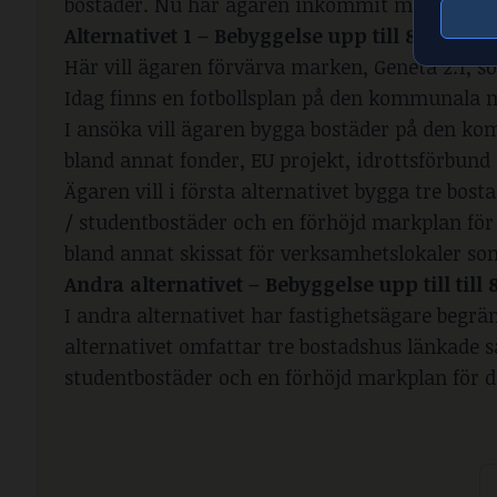
bostäder. Nu har ägaren inkommit med en pla
Alternativet 1 – Bebyggelse upp till 8 vånin
Här vill ägaren förvärva marken, Geneta 2:1, 
Idag finns en fotbollsplan på den kommunala m
I ansöka vill ägaren bygga bostäder på den k
bland annat fonder, EU projekt, idrottsförbu
Ägaren vill i första alternativet bygga tre b
/ studentbostäder och en förhöjd markplan för
bland annat skissat för verksamhetslokaler som
Andra alternativet – Bebyggelse upp till til
I andra alternativet har fastighetsägare begrän
alternativet omfattar tre bostadshus länkade
studentbostäder och en förhöjd markplan för 