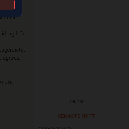
ostäder.
bidrag från
 lägenheter
r ägaren
 Andra
ANNONS
SENASTE NYTT
2026-08-08 08:00