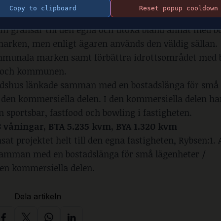
nansökan som omfattar två förslag.
Copy to clipboard
Reset popup cooldown
gar, BTA 6.825 kvm, BYA 1.830 kvm.
som gränsar till den egna och utöka bland annat med b
arken, men enligt ägaren används den väldig sällan.
ommunala marken samt förbättra idrottsområdet med 
nd och kommunen.
ostadshus länkade samman med en bostadslänga för små
 den kommersiella delen. I den kommersiella delen ha
 sportsbar, fastfood och bowling i fastigheten.
l 8 våningar, BTA 5.235 kvm, BYA 1.320 kvm
sat projektet helt till den egna fastigheten, Rybsen:1.
 samman med en bostadslänga för små lägenheter /
den kommersiella delen.
Dela artikeln