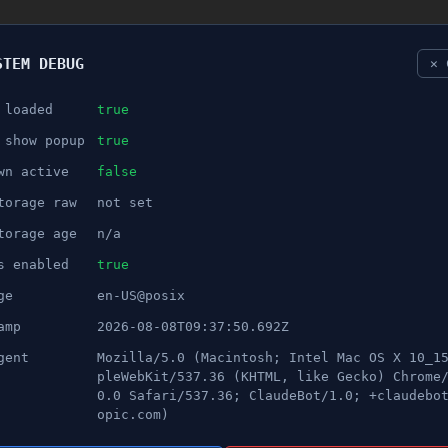
STEM DEBUG
✕ 
 loaded
true
NÖJE
 show popup
true
wn active
false
ANNONS
torage raw
not set
bensinstationen med bostäder
torage age
n/a
s enabled
true
ge
en-US@posix
amp
2026-08-08T09:37:50.692Z
e bensinstation och uppförande av ett bostadsko
gent
Mozilla/5.0 (Macintosh; Intel Mac OS X 10_1
an samt bilparkering i källare. Vi har funderat p
pleWebKit/537.36 (KHTML, like Gecko) Chrome
ökan.
0.0 Safari/537.36; ClaudeBot/1.0; +claudebo
opic.com)
erar att lägg nere bensinstationen och ersätta marken