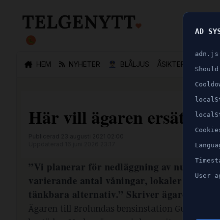
AD SY
🐛
adn.js
HEM
NYHETER
👮🏻‍♂️
BLÅLJUS
ÅSIKTER
SPORT
Should
Cooldo
localS
Här vill ägaren ersätta 
localS
Cookie
Publicerad 23 augusti 2021 02:00
Uppdaterad 16 juni 2026 23:17
Langua
Timest
”Vi planerar för nedläggning av nuvarand
User a
varierande antal våningar, lokaler i gatupl
tänkbara alternativ.” Skriver ägaren i ans
Ägaren till Brolundas bensinstation Gulf plan