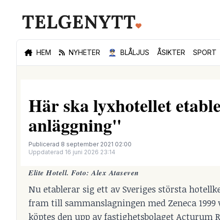
HEM
NYHETER
👮🏻‍♂️
BLÅLJUS
ÅSIKTER
SPORT
Här ska lyxhotellet etabl
anläggning"
Publicerad 8 september 2021 02:00
Uppdaterad 16 juni 2026 23:14
Elite Hotell. Foto: Alex Ataseven
Nu etablerar sig ett av Sveriges största hotellk
fram till sammanslagningen med Zeneca 1999 va
köptes den upp av fastighetsbolaget Acturum R