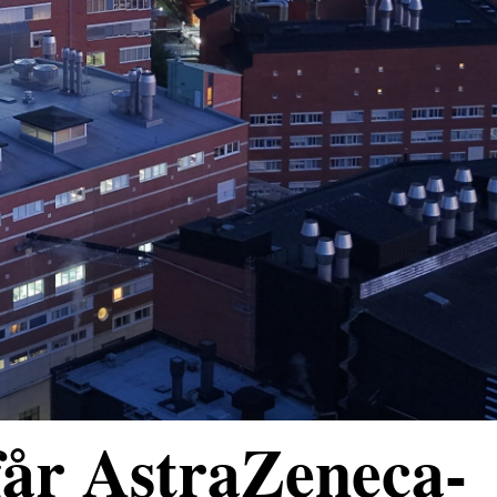
får AstraZeneca-