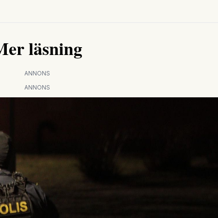
Mer läsning
ANNONS
ANNONS