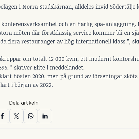
ägen i Norra Stadskärnan, alldeles invid Södertälje ka
r konferensverksamhet och en härlig spa-anläggning.
tora möten där förstklassig service kommer bli en sjä
a flera restauranger av hög internationell klass.”, skr
kroppar om totalt 12 000 kvm, ett modernt kontorshu
6. ” skriver Elite i meddelandet.
å klart hösten 2020, men på grund av förseningar sköts
art i början av 2022.
Dela artikeln