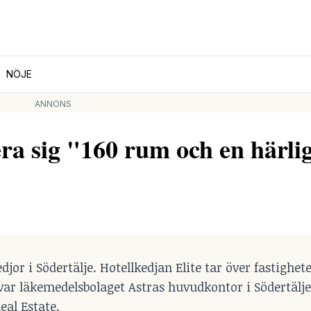
NÖJE
ANNONS
era sig "160 rum och en härli
edjor i Södertälje. Hotellkedjan Elite tar över fastighe
r läkemedelsbolaget Astras huvudkontor i Södertälje,
eal Estate.