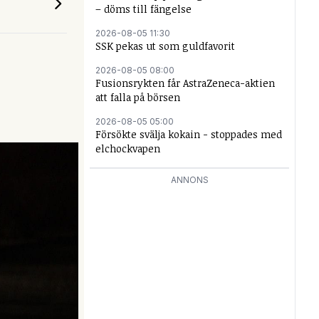
– döms till fängelse
2026-08-05 11:30
SSK pekas ut som guldfavorit
2026-08-05 08:00
Fusionsrykten får AstraZeneca-aktien
att falla på börsen
2026-08-05 05:00
Försökte svälja kokain - stoppades med
elchockvapen
ANNONS