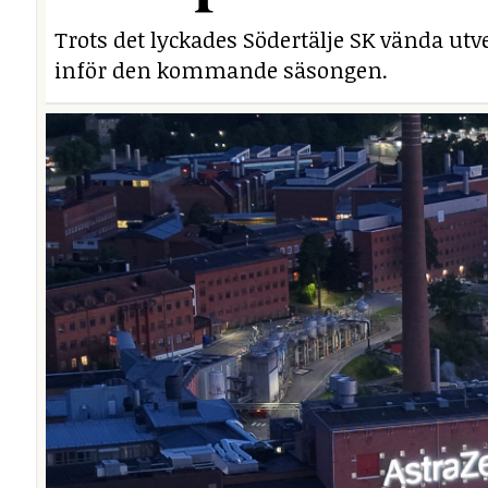
Trots det lyckades Södertälje SK vända utv
inför den kommande säsongen.