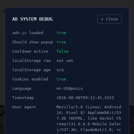
AD SYSTEM DEBUG
✕ Close
🐛
adn.js loaded
true
👮🏻‍♂️
BLÅLJUS
ÅSIKTER
SPORT
NÖJE
Should show popup
true
Cooldown active
false
ANNONS
localStorage raw
not set
🕝 1 minuter
Här rustas parken upp för
localStorage age
n/a
en tryggare miljö
Cookies enabled
true
Language
en-US@posix
Publicerad 28 september 2022 06:00
Timestamp
2026-08-08T09:12:45.315Z
Uppdaterad 21 juni 2026 12:39
User agent
Mozilla/5.0 (Linux; Android
14; Pixel 8) AppleWebKit/53
7.36 (KHTML, like Gecko) Ch
rome/131.0.0.0 Mobile Safar
i/537.36; ClaudeBot/1.0; +c