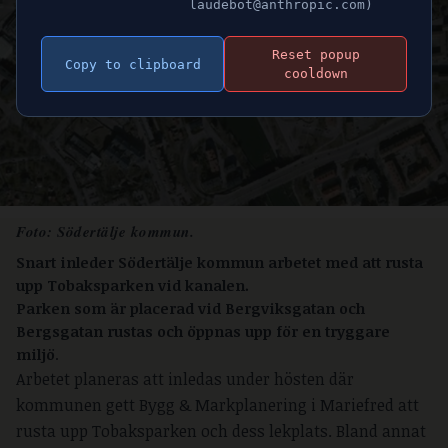
laudebot@anthropic.com)
Reset popup
Copy to clipboard
cooldown
Foto: Södertälje kommun.
Snart inleder Södertälje kommun arbetet med att rusta
upp Tobaksparken vid kanalen.
Parken som är placerad vid Bergviksgatan och
Bergsgatan rustas och öppnas upp för en tryggare
miljö
.
Arbetet planeras att inledas under hösten där
kommunen gett Bygg & Markplanering i Mariefred att
rusta upp Tobaksparken och dess lekplats. Bland annat