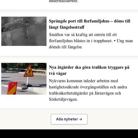
underhållsarbete.
Sprängde port till flerfamiljshus – döms till
långt fängelsestraff
Smällen var så kraftig att entrén till ett
flerfamiljshus blåstes in i trapphuset. • Ung man
dömds till fängelse
Nya åtgärder ska göra trafiken tryggare på
två vägar
Nykvarns kommun inleder arbeten med
hastighetssäkrade övergångsställen och andra
trafiksäkerhetsåtgärder på Järnavägen och
Södertäljevägen.
Alla nyheter →