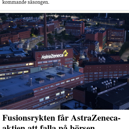
kommande säsongen.
Fusionsrykten får AstraZeneca-
aktien att falla på börsen