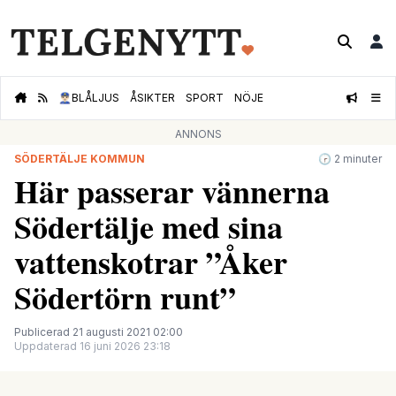
👮🏻‍♂️
BLÅLJUS
ÅSIKTER
SPORT
NÖJE
ANNONS
SÖDERTÄLJE KOMMUN
🕝 2 minuter
Här passerar vännerna
Södertälje med sina
vattenskotrar ”Åker
Södertörn runt”
Publicerad 21 augusti 2021 02:00
Uppdaterad 16 juni 2026 23:18