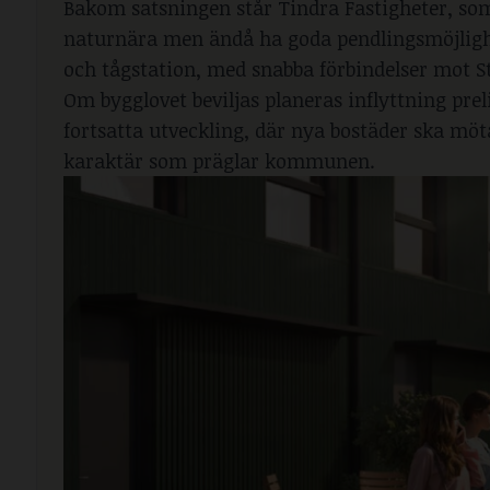
Bakom satsningen står Tindra Fastigheter, som 
naturnära men ändå ha goda pendlingsmöjligh
och tågstation, med snabba förbindelser mot 
Om bygglovet beviljas planeras inflyttning pre
fortsatta utveckling, där nya bostäder ska möt
karaktär som präglar kommunen.