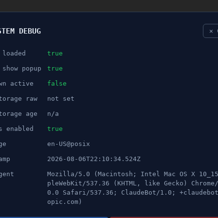
STEM DEBUG
✕ 
 loaded
true
NÖJE
 show popup
true
wn active
false
ANNONS
torage raw
not set
 bostadsområde växa fram
torage age
n/a
s enabled
true
ge
en-US@posix
amp
2026-08-06T22:10:34.524Z
gent
Mozilla/5.0 (Macintosh; Intel Mac OS X 10_1
pleWebKit/537.36 (KHTML, like Gecko) Chrome
0.0 Safari/537.36; ClaudeBot/1.0; +claudebo
opic.com)