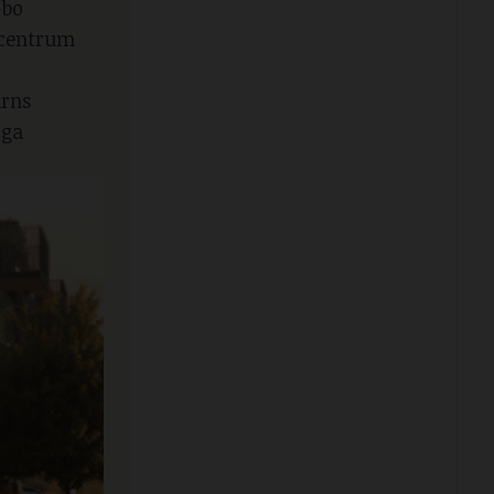
 bo
 centrum
arns
iga