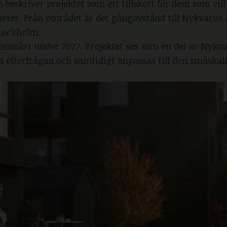
beskriver projektet som ett tillskott för dem som vill
eter. Från området är det gångavstånd till Nykvarns
Stockholm.
liminärt under 2027. Projektet ses som en del av Nykv
a efterfrågan och samtidigt anpassas till den småskal