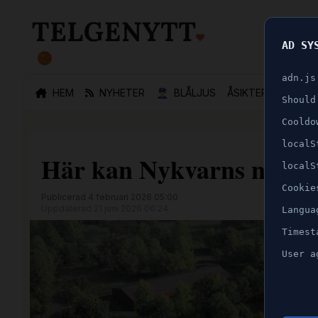
AD SY
🐛
adn.js
HEM
NYHETER
👮🏻‍♂️
BLÅLJUS
ÅSIKTER
SPORT
Should
Cooldo
localS
Här kan Nykvarns nästa
localS
Cookie
Publicerad 4 februari 2026 05:00
Uppdaterad 21 juni 2026 06:24
Langua
Timest
User a