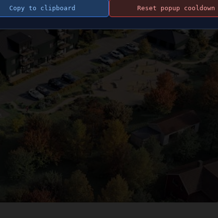
Copy to clipboard
Reset popup cooldown