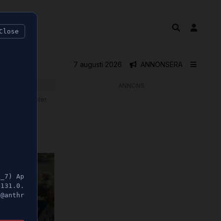
Close
7 augusti 2026
ANNONSERA
ANNONS
🕝 1 minuter
5_7) Ap
/131.0.
t@anthr