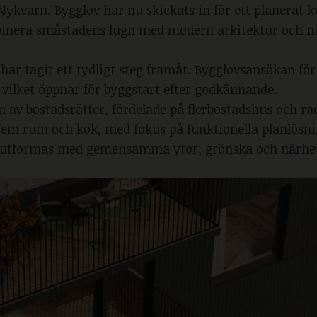
 Nykvarn. Bygglov har nu skickats in för ett planerat 
binera småstadens lugn med modern arkitektur och när
ar tagit ett tydligt steg framåt. Bygglovsansökan för
vilket öppnar för byggstart efter godkännande.
m av bostadsrätter, fördelade på flerbostadshus och ra
l fem rum och kök, med fokus på funktionella planlösni
 utformas med gemensamma ytor, grönska och närhet 