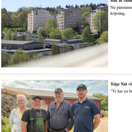
Här är chan
Nu påminner 
köpoäng.
Telge Nät v
"Vi har en br