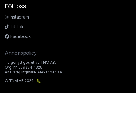
Följ oss
Instagram
TikTok
Facebook
Annonspolicy
Telgenytt ges ut av TNM AB.
Org. nr: 559284-1828
Ansvarig utgivare: Alexander Isa
© TNM AB 2026.
🐛