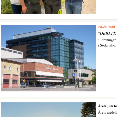
INSÄNDARE 
"DEBATT: Et
"Föreningar 
i Södertälje.
Årets juli 
Årets medelt