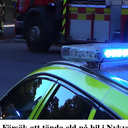
Försök att tända eld på bil i Nykv