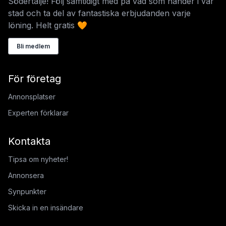
Södertälje! Följ samtidigt med på vad som händer i vår
stad och ta del av fantastiska erbjudanden varje
löning. Helt gratis 🧡
Bli medlem
För företag
Annonsplatser
Experten förklarar
Kontakta
Tipsa om nyheter!
Annonsera
Synpunkter
Skicka in en insändare