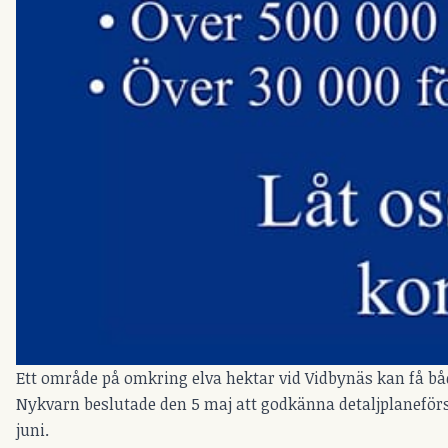
Ett område på omkring elva hektar vid Vidbynäs kan få b
Nykvarn beslutade den 5 maj att godkänna detaljplaneför
juni.